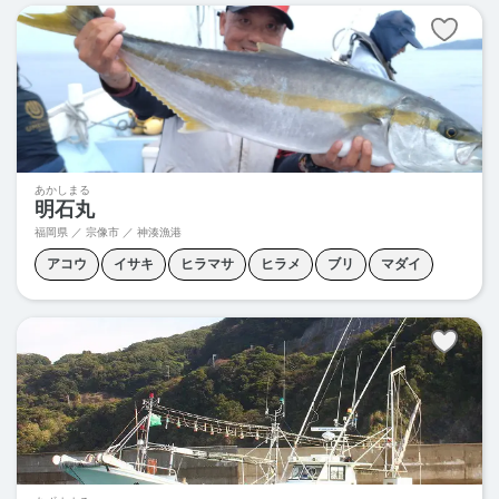
あかしまる
明石丸
福岡県 ／ 宗像市 ／ 神湊漁港
アコウ
イサキ
ヒラマサ
ヒラメ
ブリ
マダイ
夜焚きイカ
天秤五目釣り
落とし込み釣り