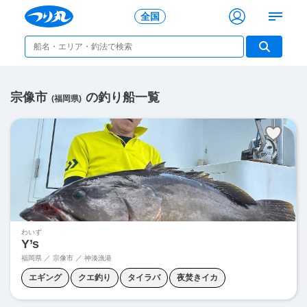
全国
宗像市
の釣り船一覧
(福岡県)
わいず
Y’s
福岡県 ／ 宗像市 ／ 神湊漁港
エギング
クエ釣り
タイラバ
夜焚きイカ
青物キャスティング
青物ジギング