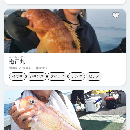
夜焚きイカ
落とし込み釣り
かいせいまる
海正丸
福岡県 ／ 宗像市 ／ 神湊漁港
イサキ
ジギング
タイラバ
テンヤ
ヒラメ
夜焚きイカ
根魚
泳がせ釣り
落とし込み釣り
青物