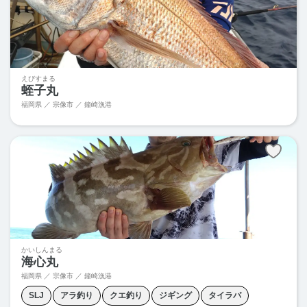
えびすまる
蛭子丸
福岡県 ／ 宗像市 ／ 鐘崎漁港
かいしんまる
海心丸
福岡県 ／ 宗像市 ／ 鐘崎漁港
SLJ
アラ釣り
クエ釣り
ジギング
タイラバ