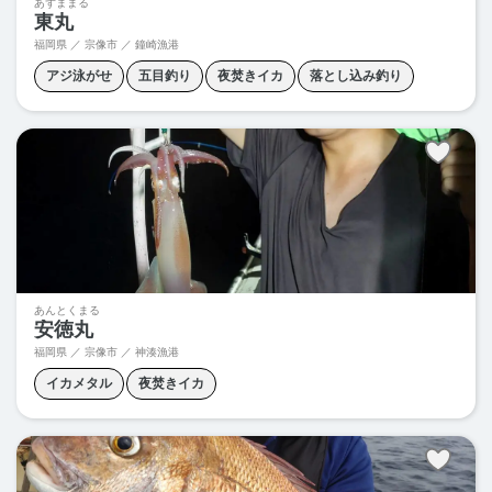
あずままる
東丸
福岡県 ／ 宗像市 ／ 鐘崎漁港
アジ泳がせ
五目釣り
夜焚きイカ
落とし込み釣り
あんとくまる
安徳丸
福岡県 ／ 宗像市 ／ 神湊漁港
イカメタル
夜焚きイカ