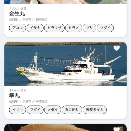
きんせいまる
金生丸
福岡県 ／ 宗像市 ／ 鐘崎漁港
アコウ
イサキ
ヒラマサ
ヒラメ
ブリ
マダイ
五目釣り
夜焚きイカ
天秤オキアミ釣り
泳がせ釣り
落とし込み釣り
さいわいまる
幸丸
福岡県 ／ 宗像市 ／ 神湊漁港
イサキ
マダイ
メダイ
五目釣り
夜焚きイカ