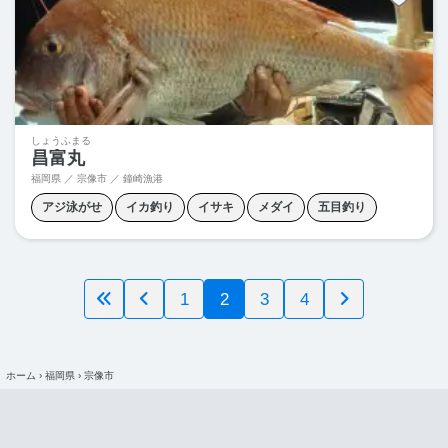
しょうふまる
昌富丸
福岡県 ／ 宗像市 ／ 鐘崎漁港
アジ泳がせ
イカ釣り
イサキ
メダイ
五目釣り
落とし込み釣り
2
1
3
4
ホーム
›
福岡県
›
宗像市