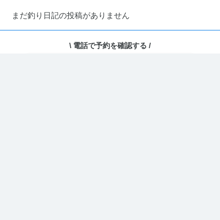
まだ釣り日記の投稿がありません
\ 電話で予約を確認する /
電話で予約・相談する
ホーム
›
ユーザーページ
どのコードを取得しますか？
埋め込み用コードを取得
カレンダー型(PC表示に最適)
PC・スマホ両方がデフォルトでカレンダー
URLをコピー
表示となります。
埋め込み用コードを取得
リスト型(スマホ表示に最適)
PC・スマホ両方がデフォルトでリスト表示
となります。