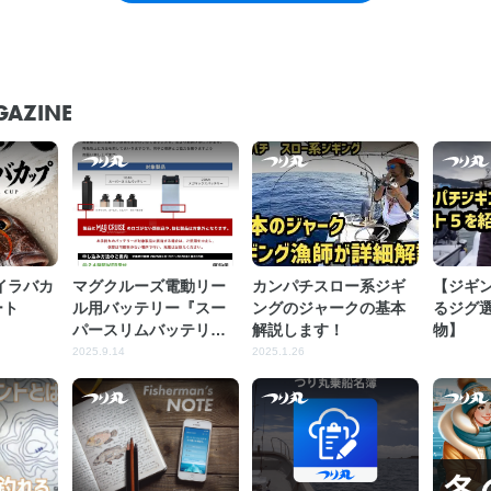
GAZINE
イラバカ
マグクルーズ電動リー
カンパチスロー系ジギ
【ジギ
ート
ル用バッテリー『スー
ングのジャークの基本
るジグ
パースリムバッテリー
解説します！
物】
10Ah 14.8V』 『メガマ
2025.9.14
2025.1.26
ックスバッテリー 20Ah
14.8V』無償交換のお知
らせ