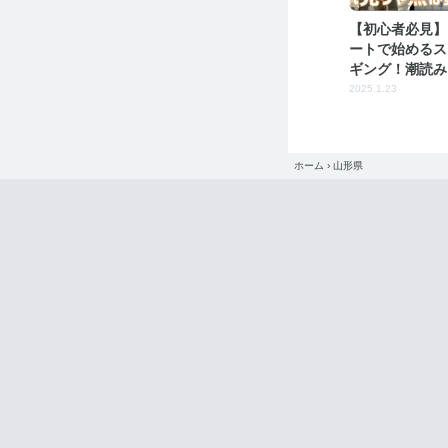
【初心者必見】
ートで始めるス
ギング！潮読み
るポイント徹底
2025.1.23
ホーム
›
山形県