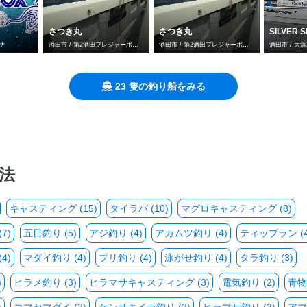
さつき丸
さつき丸
SILVER 
ーナ
酒田市 / 第2酒田プレジャーボートスポット
酒田市 / 第2酒田プレジャーボートスポット
酒田市 / 大浜
23 隻の釣り船をみる
法
キャスティング (15)
タイラバ (10)
マグロキャスティング (8)
7)
五目釣り (5)
アジ釣り (4)
アカムツ釣り (4)
ティップラン (4
4)
マダイ釣り (4)
ブリ釣り (4)
泳がせ釣り (4)
タラ釣り (3)
)
ヒラメ釣り (3)
ヒラマサキャスティング (3)
電気釣り (2)
青物