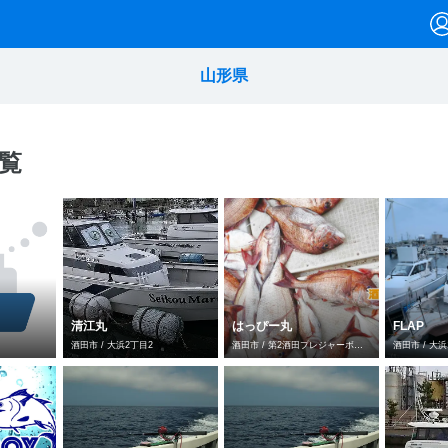
山形県
覧
清江丸
はっぴー丸
FLAP
酒田市 / 大浜2丁目2
酒田市 / 第2酒田プレジャーボートスポット
酒田市 / 大浜