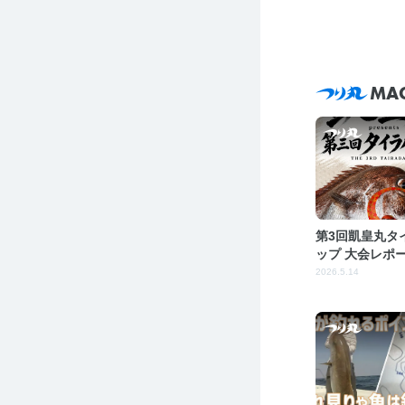
MA
第3回凱皇丸タ
ップ 大会レポ
2026.5.14