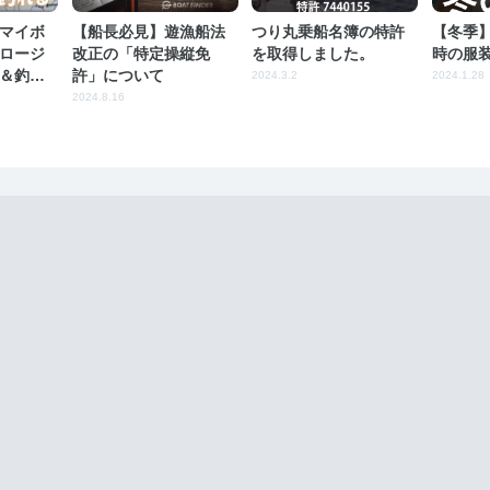
マイボ
【船長必見】遊漁船法
つり丸乗船名簿の特許
【冬季
ロージ
改正の「特定操縦免
を取得しました。
時の服
＆釣れ
許」について
2024.3.2
2024.1.28
解説
2024.8.16