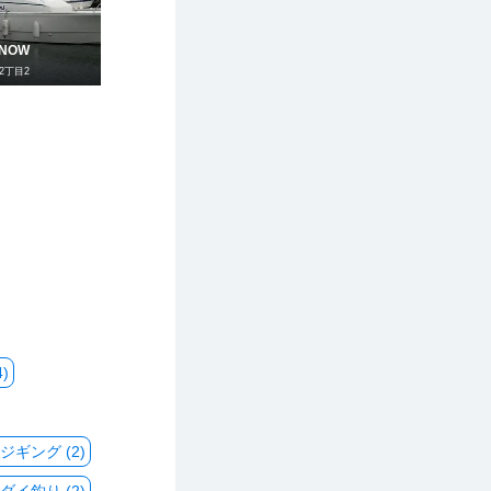
SNOW
2丁目2
)
ジギング (2)