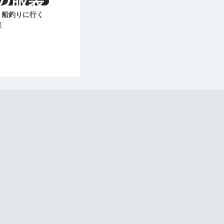
】船釣りに行く
装