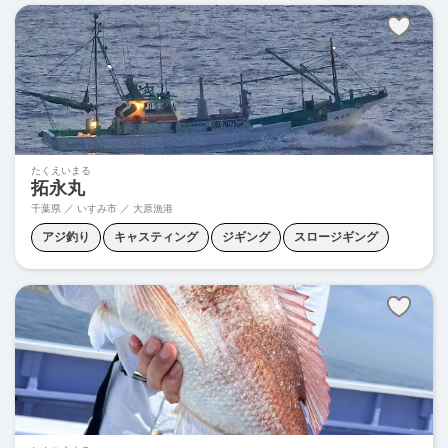
泳がせ釣り
青物釣り
たくえいまる
拓永丸
千葉県 ／ いすみ市 ／ 大原漁港
アジ釣り
キャスティング
ジギング
スロージギング
タイカブラ
テンヤマダイ
ヒラメ釣り
ボートシーバス
根魚釣り
青物キャスティング
青物ジギング