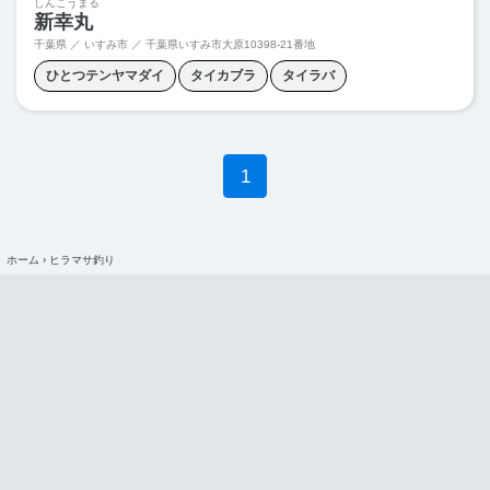
しんこうまる
新幸丸
千葉県 ／ いすみ市 ／
千葉県いすみ市大原10398-21番地
ひとつテンヤマダイ
タイカブラ
タイラバ
マダイジギング
1
ホーム
›
ヒラマサ釣り