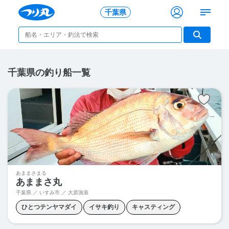
千葉県
千葉県の釣り船一覧
あままさまる
あままさ丸
千葉県 ／ いすみ市 ／ 大原漁港
ひとつテンヤマダイ
イサキ釣り
キャスティング
ジギング
タイカブラ
ヒラメ釣り
根魚釣り