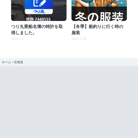
つり丸乗船名簿の特許を取
【冬季】船釣りに行く時の
得しました。
服装
2024.3.2
2024.1.28
ホーム
›
北海道