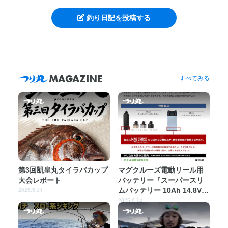
釣り日記を投稿する
MAGAZINE
すべてみる
第3回凱皇丸タイラバカップ
マグクルーズ電動リール用
大会レポート
バッテリー『スーパースリ
ムバッテリー 10Ah 14.8V』
2026.5.14
『メガマックスバッテリー
2025.9.14
20Ah 14.8V』無償交換のお
知らせ