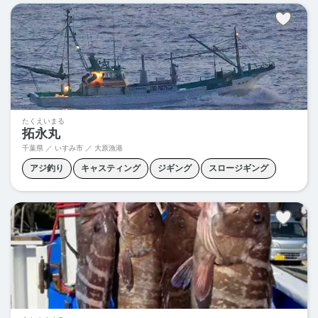
ブリジギング
マハタ釣り
ワラサジギング
泳がせ釣り
たくえいまる
拓永丸
千葉県 ／ いすみ市 ／ 大原漁港
アジ釣り
キャスティング
ジギング
スロージギング
タイカブラ
テンヤマダイ
ヒラメ釣り
ボートシーバス
根魚釣り
青物キャスティング
青物ジギング