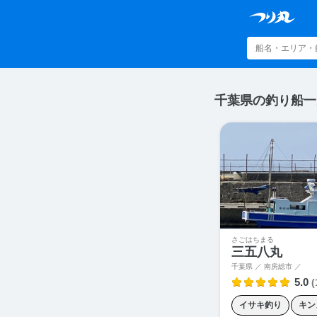
千葉県の釣り船一
さごはちまる
三五八丸
千葉県 ／ 南房総市 ／
5.0
(
イサキ釣り
キン