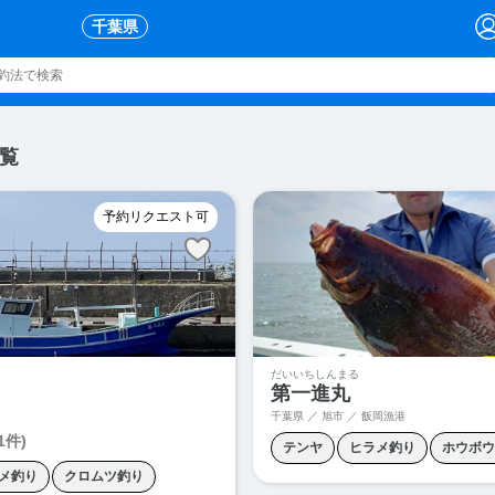
千葉県
覧
予約リクエスト可
だいいちしんまる
第一進丸
千葉県 ／ 旭市 ／ 飯岡漁港
1件)
テンヤ
ヒラメ釣り
ホウボウ
メ釣り
クロムツ釣り
ロックフィッシュ