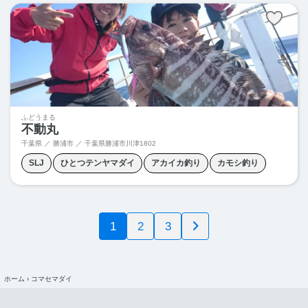
シマアジ釣り
スルメイカ釣り
ヒラマサ釣り
ヒラメ釣り
メバル釣り
ヤリイカ釣り
ふどうまる
不動丸
千葉県 ／ 勝浦市 ／
千葉県勝浦市川津1802
SLJ
ひとつテンヤマダイ
アカイカ釣り
カモシ釣り
コマセイサキ
コマセヒラマサ
コマセマダイ
ショウサイフグ釣り
ジギング
ヒラメ釣り
ヤリイカ釣り
1
2
3
泳がせ釣り
青物ジギング
ホーム
›
コマセマダイ