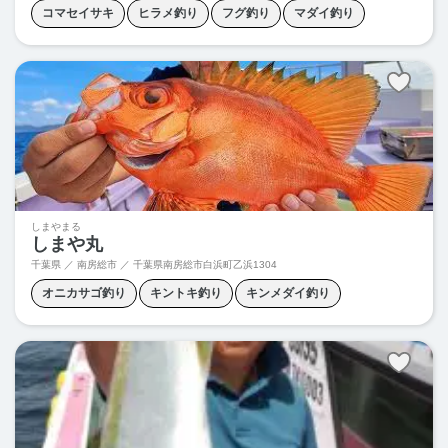
コマセイサキ
ヒラメ釣り
フグ釣り
マダイ釣り
ヤリイカ釣り
五目釣り
根魚釣り
泳がせ釣り
しまやまる
しまや丸
千葉県 ／ 南房総市 ／
千葉県南房総市白浜町乙浜1304
オニカサゴ釣り
キントキ釣り
キンメダイ釣り
クロムツ釣り
コマセイサキ
スルメイカ釣り
ヤリイカ釣り