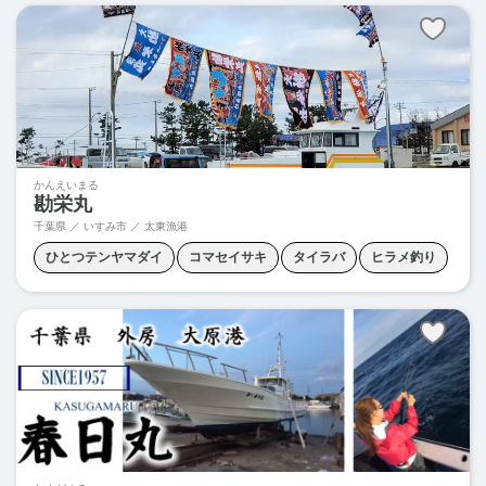
キャスティング
コマセアジ
コマセイサキ
コマセマダイ
ジギング
スルメイカ釣り
タイラバ
ヒラマサキャスティング
ヒラマサジギング
ヒラマサ釣り
ヒラメ釣り
マハタ釣り
ヤリイカ釣り
ワラサキャスティング
ワラサジギング
ワラサ釣り
かんえいまる
勘栄丸
泳がせ釣り
千葉県 ／ いすみ市 ／ 太東漁港
ひとつテンヤマダイ
コマセイサキ
タイラバ
ヒラメ釣り
五目釣り
泳がせ釣り