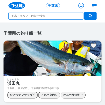
千葉県
千葉県の釣り船一覧
はまだまる
浜田丸
千葉県 ／ 南房総市 ／
千葉県南房総市白浜町乙浜
ひとつテンヤマダイ
アカハタ釣り
オニカサゴ釣り
カサゴ釣り
カンパチジギング
カンパチ釣り