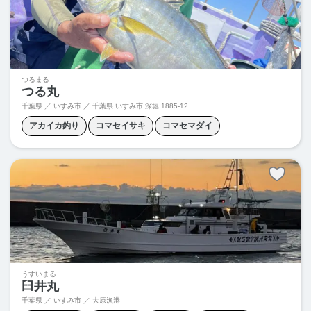
つるまる
つる丸
千葉県 ／ いすみ市 ／
千葉県 いすみ市 深堀 1885-12
アカイカ釣り
コマセイサキ
コマセマダイ
スルメイカ釣り
ヒラメ釣り
フグ釣り
ヤリイカ釣り
うすいまる
臼井丸
千葉県 ／ いすみ市 ／ 大原漁港