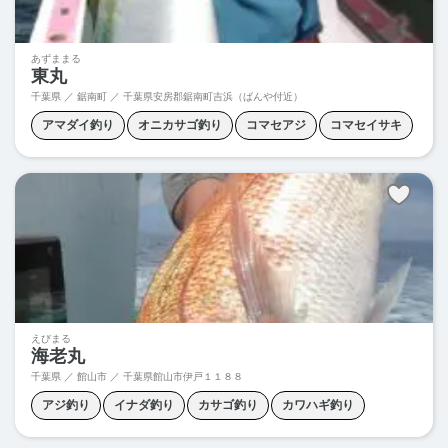
あずままる
東丸
千葉県 ／ 鋸南町 ／
千葉県安房郡鋸南町吉浜（ばんや付近）
アマダイ釣り
オニカサゴ釣り
コマセアジ
コマセイサキ
コマセマダイ
ワラサ釣り
五目釣り
えびまる
海老丸
千葉県 ／ 館山市 ／
千葉県館山市伊戸１１８８
アジ釣り
イナダ釣り
カサゴ釣り
カワハギ釣り
カンパチ釣り
コマセイサキ
コマセマダイ
コマセワラサ