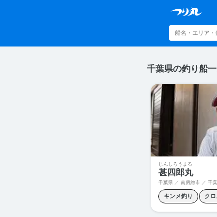
千葉県の釣り船一
じんしろうまる
甚四郎丸
千葉県 ／ 南房総市 ／
千葉県
キンメ釣り
クロ
フラッシャーサビキ