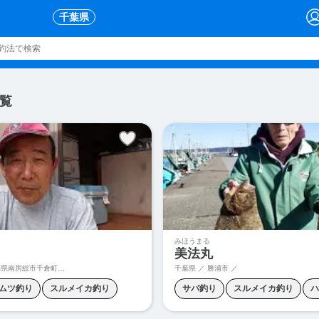
千葉県
覧
みほうまる
美法丸
南房総市千倉町白間津８０９－１
千葉県 ／ 勝浦市 ／
ムツ釣り
スルメイカ釣り
サバ釣り
スルメイカ釣り
ハ
釣り
プラヅノ
ヤリイカ釣り
ヒラメ釣り
プラヅノ
根魚釣