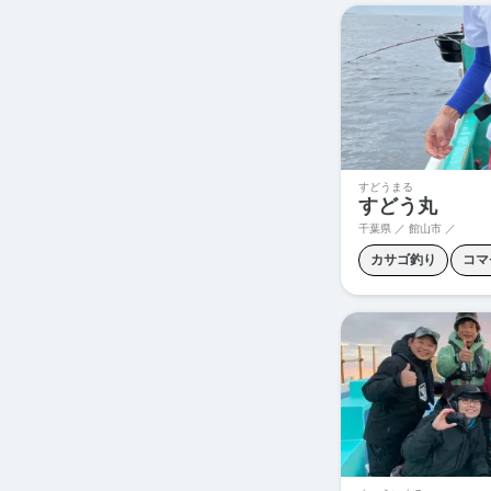
すどうまる
すどう丸
千葉県 ／ 館山市 ／
カサゴ釣り
コマ
ショウサイフグ釣り
プラヅノ
五目釣
青物ルアー