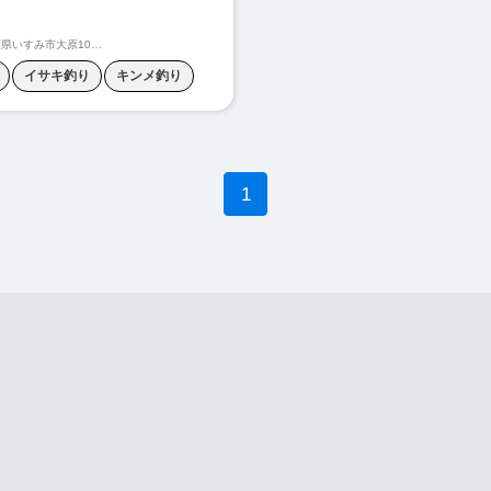
県いすみ市大原10105-1
イサキ釣り
キンメ釣り
マアジ釣り
ジギング
タイラバ
釣り
プラヅノ
ヤリイカ釣り
1