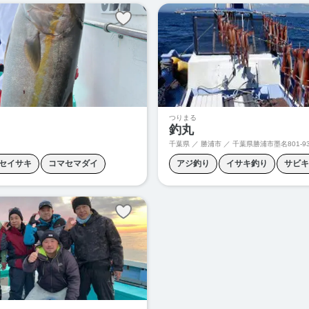
つりまる
釣丸
千葉県 ／ 勝浦市 ／
千葉県勝浦市墨名801-9
セイサキ
コマセマダイ
アジ釣り
イサキ釣り
サビキ
ハタ釣り
ヒラメ釣り
スルメイカ釣り
プラヅノ
マ
り
根魚釣り
泳がせ釣り
ヤリイカ釣り