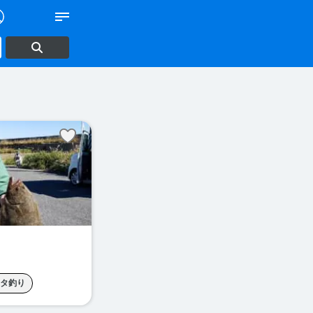
タ釣り
り