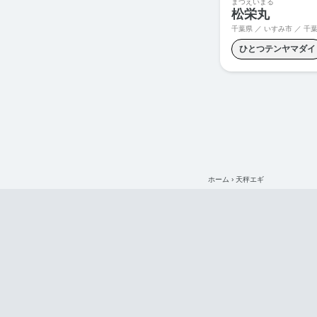
まつえいまる
松栄丸
千葉県 ／ いすみ市 ／
千葉
ひとつテンヤマダイ
クロムツ釣り
シ
スロージギング
フラッシャーサビキ
天秤マダイ
ホーム
›
天秤エギ