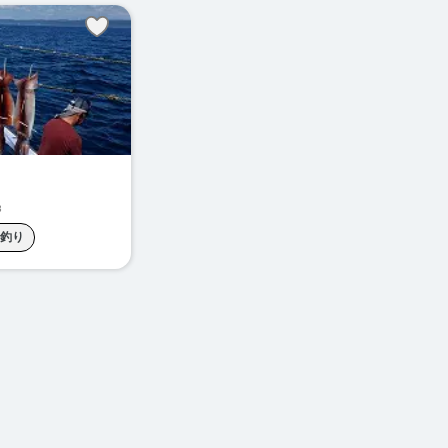
3
釣り
サバ釣り