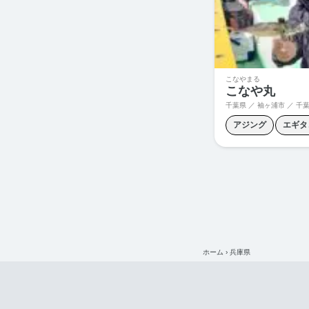
ヒラメ釣り
ヤリ
青物ジギング
こなやまる
こなや丸
千葉県 ／ 袖ヶ浦市 ／
千葉県
アジング
エギタ
タチウオジギング
ボートシーバス
夜メバル釣り
青
ホーム
›
兵庫県