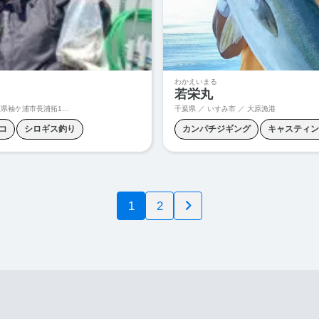
イカ釣り
泳がせ釣り
わかえいまる
若栄丸
袖ケ浦市長浦拓1-1-111
千葉県 ／ いすみ市 ／ 大原漁港
コ
シロギス釣り
カンパチジギング
キャスティン
ブレードジギング
ヒラマサキャスティング
ヒラマ
メバリング
夜アナゴ釣り
ヒラメ釣り
マハタ釣り
根魚
物キャスティング
青物ジギング
青物キャスティング
青物ジギン
1
2