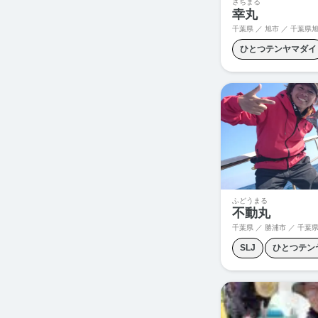
さちまる
幸丸
千葉県 ／ 旭市 ／
千葉県旭
ひとつテンヤマダイ
カツオキャスティン
シロギス釣り
ジ
マグロキャスティン
青物ジギング
ふどうまる
不動丸
千葉県 ／ 勝浦市 ／
千葉県
SLJ
ひとつテン
カモシ釣り
コマ
コマセマダイ
シ