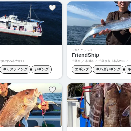
グ
チヌトップ
ティップラン
ヒラメ釣り
ボートシーバス
ボートシーバス
青物キャスティング
青物ジギン
物釣り
ふれんどしっぷ
FriendShip
県いすみ市大原11210-2
千葉県 ／ 市川市 ／
千葉県市川市高谷3-8-1 林遊船 駐車
キャスティング
ジギング
エギング
キハダジギング
キ
ング
ヒラマサジギング
シイラキャスティング
ジギング
青物ジギング
タチウオジギング
ティップラン
フラットフィッシュ
ボートシー
マダイジギング
メバリング
青物キャスティング
青物ジギン