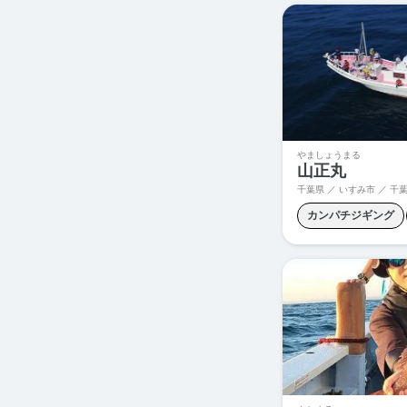
タイラバ
チニン
フラットフィッシュ
青物ジギング
青
やましょうまる
山正丸
千葉県 ／ いすみ市 ／
千葉
カンパチジギング
ヒラマサキャスティ
青物キャスティング