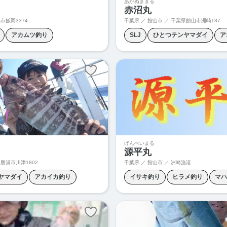
あかぬままる
赤沼丸
市飯岡3374
千葉県 ／ 館山市 ／
千葉県館山市洲崎137
アカムツ釣り
SLJ
ひとつテンヤマダイ
ア
グ
キャスティング
アカムツジギング
クロムツジギ
ギング
ヒラメ釣り
フグ釣り
スロージギング
タイラバ
マ
グ
マハタ釣り
ヤリイカ釣り
ライトジギング
ロックフィッシ
中深海ジギング
根魚ジギング
げんぺいまる
源平丸
勝浦市川津1802
千葉県 ／ 館山市 ／ 洲崎漁港
ヤマダイ
アカイカ釣り
イサキ釣り
ヒラメ釣り
マハ
セイサキ
コマセヒラマサ
根魚ジギング
根魚釣り
泳が
ョウサイフグ釣り
ジギング
胴付き釣り
青物ジギング