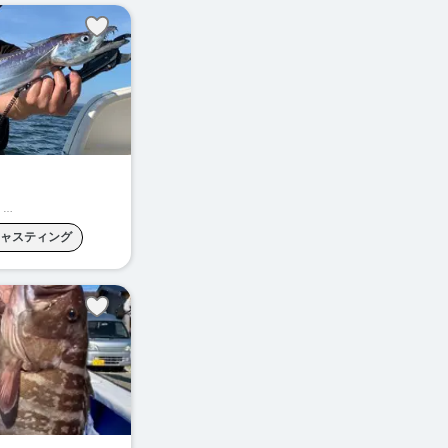
根魚釣り
グ
場
ャスティング
バス
ロックフィッシュ
グ