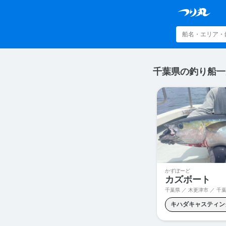
千葉県の釣り船一
かずぼーど
カズボート
千葉県 ／ 木更津市 ／
千葉県木更津
キハダキャスティン
サワラキャスティン