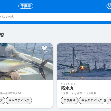
千葉県
覧
たくえいまる
拓永丸
市潮見2-13-4付近、千葉県木更津市潮浜1-17-96付近
千葉県 ／ いすみ市 ／ 大原漁港
グ
キャスティング
アジ釣り
キャスティング
ジ
グ
サワラジギング
ジギング
スロージギング
タイカブラ