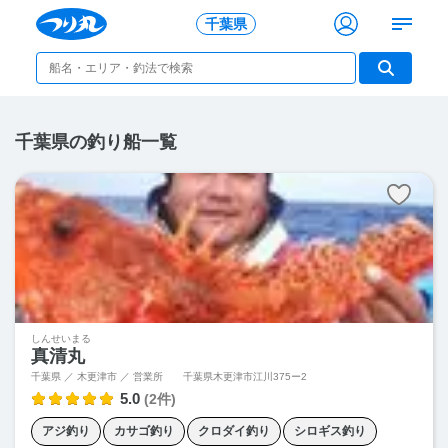
千葉県
千葉県の釣り船一覧
しんせいまる
真清丸
千葉県 ／ 木更津市 ／
営業所 千葉県木更津市江川375ー2
5.0
(2件)
アジ釣り
カサゴ釣り
クロダイ釣り
シロギス釣り