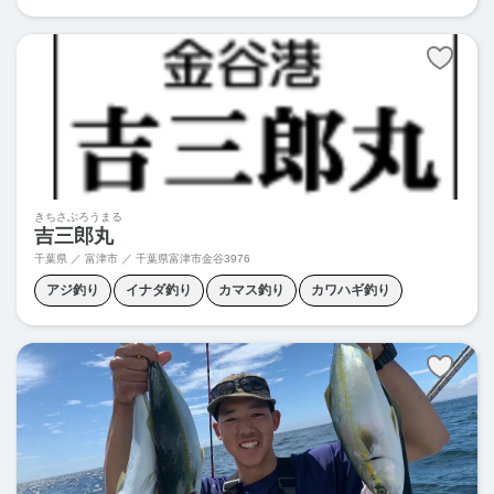
シーバス釣り
タコ釣り
タチウオ釣り
ハゼ釣り
マダイ釣り
メバル釣り
五目釣り
きちさぶろうまる
吉三郎丸
千葉県 ／ 富津市 ／
千葉県富津市金谷3976
アジ釣り
イナダ釣り
カマス釣り
カワハギ釣り
クロダイ釣り
タチウオ釣り
マルイカ釣り
メバル釣り