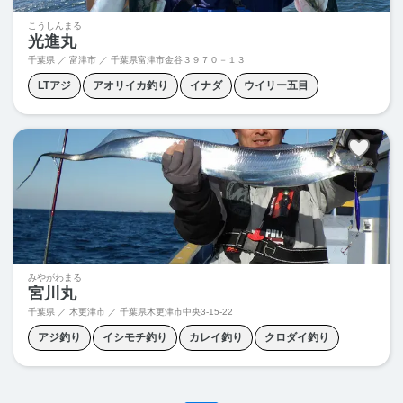
こうしんまる
光進丸
千葉県 ／ 富津市 ／
千葉県富津市金谷３９７０－１３
LTアジ
アオリイカ釣り
イナダ
ウイリー五目
カワハギ釣り
クロダイ釣り
マルイカ釣り
みやがわまる
宮川丸
千葉県 ／ 木更津市 ／
千葉県木更津市中央3‐15‐22
アジ釣り
イシモチ釣り
カレイ釣り
クロダイ釣り
シロギス釣り
タチウオジギング
ハゼ釣り
ボートシーバス
メバリング