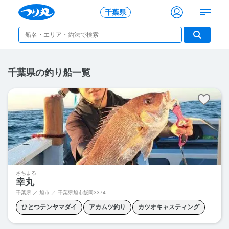
千葉県
千葉県の釣り船一覧
さちまる
幸丸
千葉県 ／ 旭市 ／
千葉県旭市飯岡3374
ひとつテンヤマダイ
アカムツ釣り
カツオキャスティング
キャスティング
シロギス釣り
ジギング
ヒラメ釣り