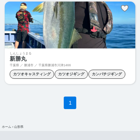
フグ釣り
マグロキャスティング
マハタ釣り
ヤリイカ釣り
青物ジギング
しんしょうまる
新勝丸
千葉県 ／ 勝浦市 ／
千葉県勝浦市川津1466
カツオキャスティング
カツオジギング
カンパチジギング
キャスティング
ジギング
ヒラマサキャスティング
ヒラマサジギング
ブリジギング
マグロキャスティング
1
マグロジギング
ワラサキャスティング
ワラサジギング
ホーム
›
山形県