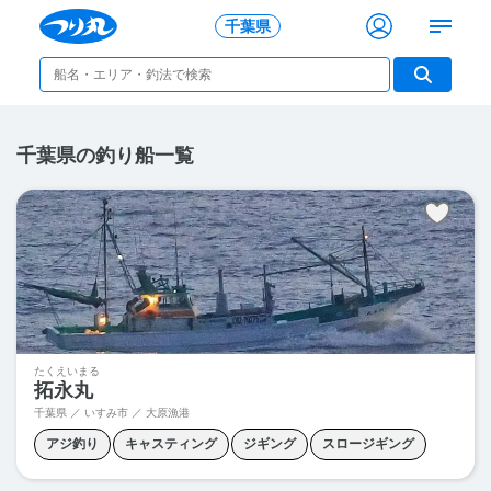
千葉県
千葉県の釣り船一覧
たくえいまる
拓永丸
千葉県 ／ いすみ市 ／ 大原漁港
アジ釣り
キャスティング
ジギング
スロージギング
タイカブラ
テンヤマダイ
ヒラメ釣り
ボートシーバス