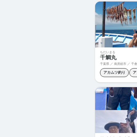
泳がせ釣り
青物
ちだいまる
千鯛丸
千葉県 ／ 南房総市 ／ 千
アカムツ釣り
ア
イサキ釣り
オニ
コマセマダイ
シ
スルメイカ釣り
ヤリイカ釣り
五