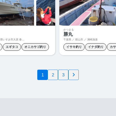
ル釣り
ヤリイカ釣り
かつまる
勝丸
すみ市大原 春日丸船着き場 漁港埋立地
千葉県 ／ 館山市 ／ 洲崎漁港
エギタコ
オニカサゴ釣り
イサキ釣り
イナダ釣り
カサ
ョウサイフグ釣り
ヒラメ釣り
カンパチ釣り
ヒラメ釣り
中
目釣り
根魚釣り
泳がせ釣り
五目釣り
深海釣り
1
2
3