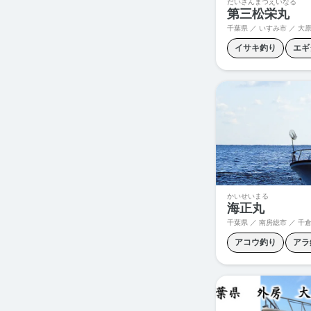
だいさんまつえいなる
第三松栄丸
千葉県 ／ いすみ市 ／ 大
イサキ釣り
エギ
マダコ釣り
五目
かいせいまる
海正丸
千葉県 ／ 南房総市 ／ 千
アコウ釣り
アラ
オニカサゴ釣り
スルメイカ釣り