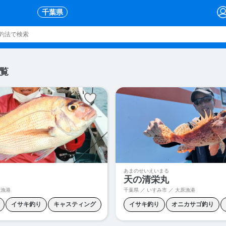
千葉県
覧
あまのせいえいまる
天の清栄丸
原漁港
千葉県 ／ いすみ市 ／ 大原漁港
イサキ釣り
キャスティング
イサキ釣り
オニカサゴ釣り
ブラ
ヒラメ釣り
根魚釣り
スルメイカ釣り
ヒラメ釣り