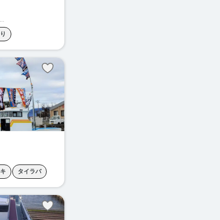
り
カンパチジギング
コマセアジ
ジギング
サジギング
ハタ釣り
ング
キ
泳がせ釣り
タイラバ
釣り