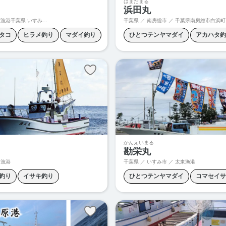
はまだまる
浜田丸
原漁港
千葉県 いすみ市 大原10105
千葉県 ／ 南房総市 ／
千葉県南房総市白浜町乙浜
タコ
ヒラメ釣り
マダイ釣り
ひとつテンヤマダイ
アカハタ釣
釣り
オニカサゴ釣り
カサゴ釣り
カンパチ釣り
キャスティング
コマセイサキ
コマセマダイ
スルメイカ釣り
タイラバ
ヒラマサキャスティング
ヒラマ
ヒラマサ釣り
ヒラメ釣り
マ
かんえいまる
勘栄丸
ヤリイカ釣り
ワラサキャスティ
倉漁港
千葉県 ／ いすみ市 ／ 太東漁港
釣り
イサキ釣り
ワラサジギング
ひとつテンヤマダイ
ワラサ釣り
コマセイサ
カンパチ釣り
シマアジ釣り
ヒラメ釣り
五目釣り
泳がせ
ヒラメ釣り
ベニアコウ釣り