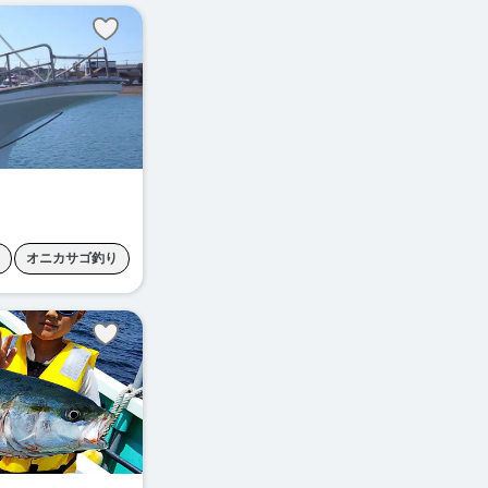
魚釣り
オニカサゴ釣り
ラメ釣り
マハタ釣り