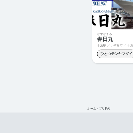
マダイ釣り
メバ
ワラサ釣り
かすがまる
春日丸
千葉県 ／ いすみ市 ／
千葉県い
ひとつテンヤマダイ
コマセイサキ
シ
ヤリイカ釣り
五
青物ルアー
ホーム
›
ブリ釣り