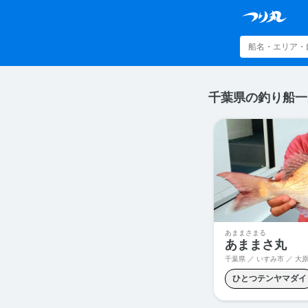
千葉県の釣り船一
あままさまる
あままさ丸
千葉県 ／ いすみ市 ／ 大
ひとつテンヤマダイ
ジギング
タイカ