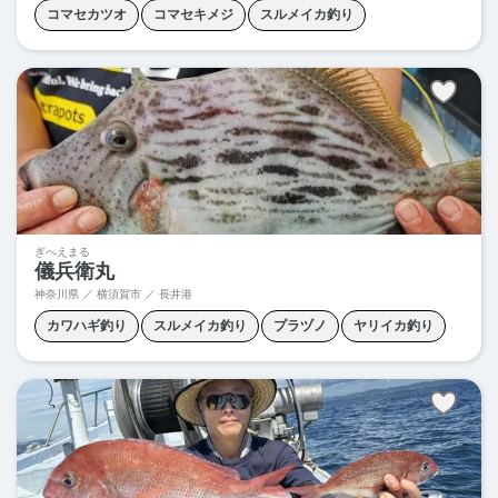
コマセカツオ
コマセキメジ
スルメイカ釣り
マルイカ釣り
ヤリイカ釣り
ぎへえまる
儀兵衛丸
神奈川県 ／ 横須賀市 ／
長井港
カワハギ釣り
スルメイカ釣り
プラヅノ
ヤリイカ釣り