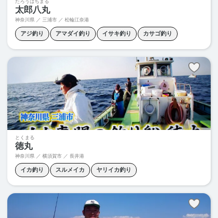
たろうはちまる
太郎八丸
神奈川県 ／ 三浦市 ／
松輪江奈港
アジ釣り
アマダイ釣り
イサキ釣り
カサゴ釣り
カワハギ釣り
サバ釣り
ジギング
タチウオ釣り
ティップラン
マダイ釣り
ヤリイカ釣り
ワラサ釣り
とくまる
徳丸
神奈川県 ／ 横須賀市 ／
長井港
イカ釣り
スルメイカ
ヤリイカ釣り