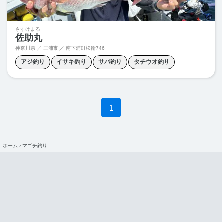
さすけまる
佐助丸
神奈川県 ／ 三浦市 ／
南下浦町松輪746
アジ釣り
イサキ釣り
サバ釣り
タチウオ釣り
マダイ釣り
マルイカ釣り
ヤリイカ釣り
ワラサ釣り
1
ホーム
›
マゴチ釣り