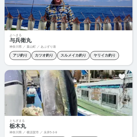
よへまる
与兵衛丸
神奈川県 ／ 葉山町 ／
あぶずり港
アジ釣り
カツオ釣り
スルメイカ釣り
ヤリイカ釣り
根魚釣り
とちぎまる
栃木丸
神奈川県 ／ 横須賀市 ／
永井5-3-9