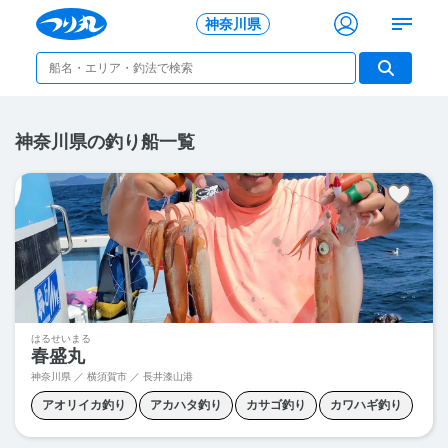
神奈川県
神奈川県の釣り船一覧
はるせいまる
春盛丸
神奈川県 ／ 横須賀市 ／
長井漆山港
アオリイカ釣り
アカハタ釣り
カサゴ釣り
カワハギ釣り
スルメイカ釣り
マルイカ釣り
ヤリイカ釣り