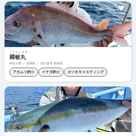
くにとしまる
國敏丸
神奈川県 ／ 真鶴町 ／ 地方港湾 真鶴港
アカムツ釣り
イナダ釣り
カツオキャスティング
キンメダイ釣り
クロムツ釣り
コマセカツオ
コマセマグロ
スミヤキ釣り
スルメイカ釣り
ベニアコウ釣り
マグロキャスティング
マダイ釣り
メダイ釣り
ヤリイカ釣り
ワラサ釣り
中深海釣り
深海釣り