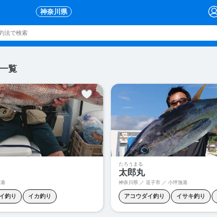
神奈川県
一覧
たろうまる
太郎丸
口港
神奈川県 ／ 逗子市 ／ 小坪漁港
イ釣り
イカ釣り
アコウダイ釣り
イサキ釣り
カワハギ釣り
クロムツ釣り
ウイリー五目
カツオ釣り
キ