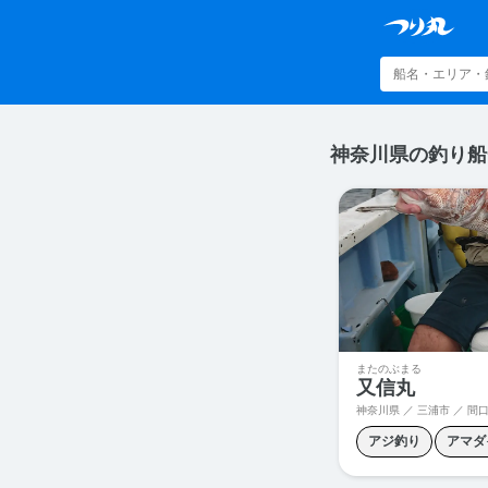
神奈川県の釣り船
またのぶまる
又信丸
神奈川県 ／ 三浦市 ／
間
アジ釣り
アマダ
オニカサゴ釣り