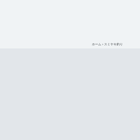
サバ釣り
シロム
メダイ釣り
ワラ
ホーム
›
スミヤキ釣り