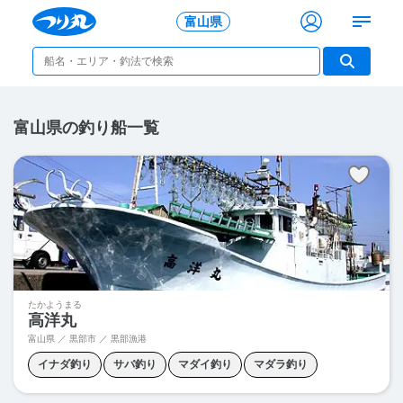
富山県
富山県の釣り船一覧
たかようまる
高洋丸
富山県 ／ 黒部市 ／ 黒部漁港
イナダ釣り
サバ釣り
マダイ釣り
マダラ釣り
ワラサ釣り