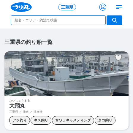
三重県
三重県の釣り船一覧
たいしょうまる
大翔丸
三重県 ／ 津市 ／
津漁港
アジ釣り
キス釣り
サワラキャスティング
タコ釣り
ファミリーフィッシング
五目釣り
青物キャスティング