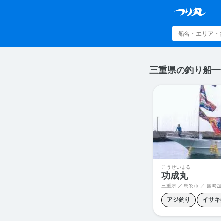
三重県の釣り船一
こうせいまる
功成丸
三重県 ／ 鳥羽市 ／ 国崎
アジ釣り
イサキ
ウタセマダイ
泳