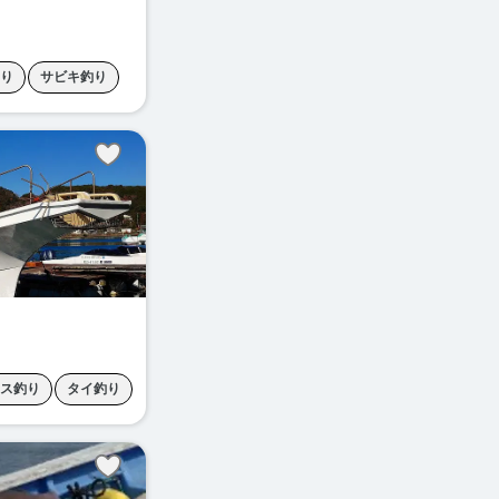
り
サビキ釣り
タイラバ
ス釣り
タイ釣り