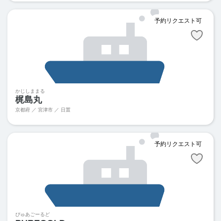
予約リクエスト可
かじしままる
梶島丸
京都府 ／ 宮津市 ／
日置
予約リクエスト可
ぴゅあごーるど