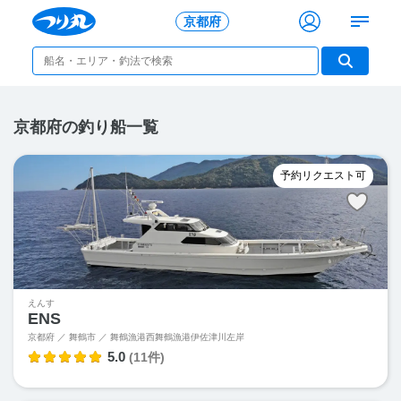
京都府
京都府の釣り船一覧
予約リクエスト可
えんす
ENS
京都府 ／ 舞鶴市 ／ 舞鶴漁港
西舞鶴漁港伊佐津川左岸
5.0
(11件)