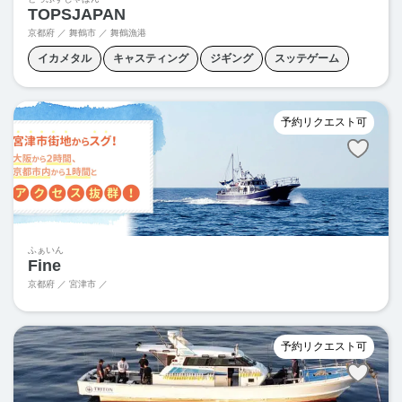
TOPSJAPAN
京都府 ／ 舞鶴市 ／ 舞鶴漁港
イカメタル
キャスティング
ジギング
スッテゲーム
タイラバ
青物ジギング
予約リクエスト可
ふぁいん
Fine
京都府 ／ 宮津市 ／
予約リクエスト可