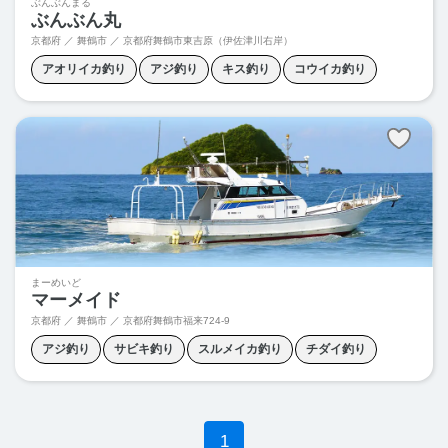
ぶんぶんまる
ぶんぶん丸
京都府 ／ 舞鶴市 ／
京都府舞鶴市東吉原（伊佐津川右岸）
アオリイカ釣り
アジ釣り
キス釣り
コウイカ釣り
ハマチ釣り
フカセ釣り
マイカ釣り
マダイ釣り
メジロ釣り
メダイ釣り
天秤フカセ釣り
沖メバル釣り
まーめいど
マーメイド
京都府 ／ 舞鶴市 ／
京都府舞鶴市福来724-9
アジ釣り
サビキ釣り
スルメイカ釣り
チダイ釣り
ハマチ釣り
ヒラマサ釣り
フカセ釣り
マイカ釣り
マダイ釣り
天秤フカセ釣り
胴付き釣り
1