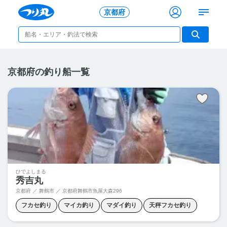
京都府
京都府の釣り船一覧
ひでよしまる
秀吉丸
京都府 ／ 舞鶴市 ／
京都府舞鶴市魚屋大森296
フカセ釣り
マイカ釣り
マダイ釣り
天秤フカセ釣り
胴付き釣り
青物釣り