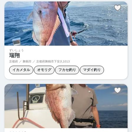
ずいしょう
瑞翔
京都府 ／ 舞鶴市 ／
京都府舞鶴市下安久1013
イカメタル
オモリグ
フカセ釣り
マダイ釣り
メダイ釣り
天秤フカセ釣り
青物釣り