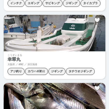
インチク
エギング
サビキング
ジギング
タイカブラ
タイラバ
ノマセ釣り
こうすいまる
幸翠丸
大阪府 ／ 岬町 ／ 深日漁港
アジ釣り
カワハギ釣り
ジギング
タチウオジギング
タチウオテンヤ
ノマセ釣り
五目釣り