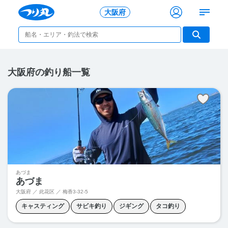
大阪府
大阪府の釣り船一覧
あづま
あづま
大阪府 ／ 此花区 ／
梅香3-32-5
キャスティング
サビキ釣り
ジギング
タコ釣り
タチウオジギング
タチウオテンヤ
ノマセ釣り
五目釣り