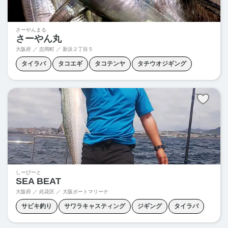
さーやんまる
さーやん丸
大阪府 ／ 忠岡町 ／
新浜２丁目５
タイラバ
タコエギ
タコテンヤ
タチウオジギング
タチウオテンヤ
ノマセ釣り
五目釣り
落とし込み釣り
しーびーと
SEA BEAT
大阪府 ／ 此花区 ／ 大阪ボートマリーナ
サビキ釣り
サワラキャスティング
ジギング
タイラバ
タチウオテンヤ
チニング
ノマセ釣り
ボートシーバス