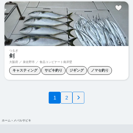
落とし込み釣り
つるぎ
剣
大阪府 ／ 泉佐野市 ／
食品コンビナート南岸壁
キャスティング
サビキ釣り
ジギング
ノマセ釣り
五目釣り
1
2
ホーム
›
メバルサビキ