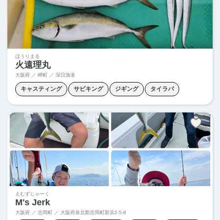
ほうりまる
火遠理丸
大阪府 ／ 岬町 ／ 深日漁港
キャスティング
サビキング
ジギング
タイラバ
ノマセ釣り
えむずじゃーく
M's Jerk
大阪府 ／ 忠岡町 ／
大阪府泉北郡忠岡町新浜2-5-8