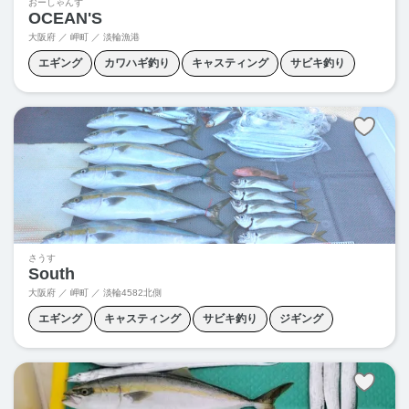
おーしゃんず
OCEAN'S
大阪府 ／ 岬町 ／ 淡輪漁港
エギング
カワハギ釣り
キャスティング
サビキ釣り
ジギング
タイラバ
ティップラン
ノマセ釣り
ロックフィッシュ
さうす
South
大阪府 ／ 岬町 ／
淡輪4582北側
エギング
キャスティング
サビキ釣り
ジギング
タイラバ
タチウオテンヤ
ノマセ釣り
胴付き釣り
落とし込み釣り