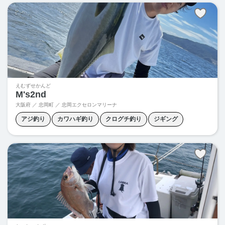
えむずせかんど
M's2nd
大阪府 ／ 忠岡町 ／
忠岡エクセロンマリーナ
アジ釣り
カワハギ釣り
クログチ釣り
ジギング
タイラバ
タコエギ
タコテンヤ
タチウオジギング
タチウオテンヤ
ノマセ釣り
青物ジギング