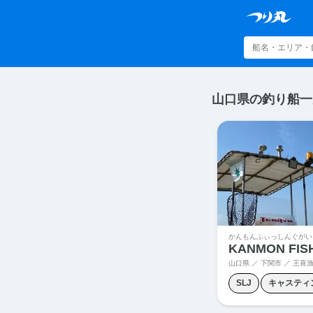
山口県の釣り船一
かんもんふぃっしんぐがい
山口県 ／ 下関市 ／ 王喜
SLJ
キャスティ
ジギング
タイラ