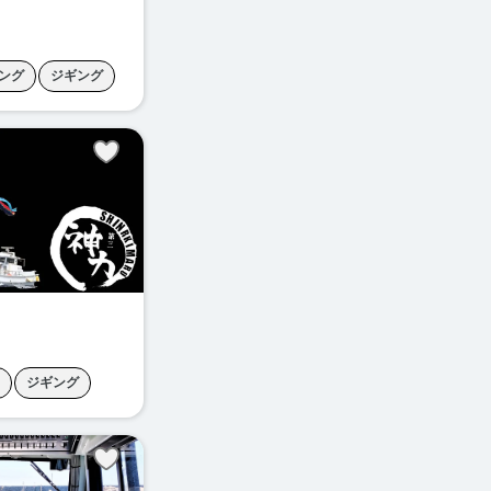
ング
ジギング
ップラン
胴付きサビキ
ジギング
がせ釣り