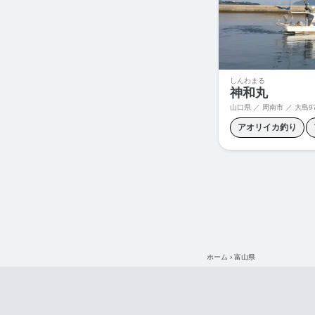
しんわまる
神和丸
山口県 ／ 周南市 ／
大島97
アオリイカ釣り
グレ釣り
ジギン
マダイ釣り
メバ
ホーム
›
富山県