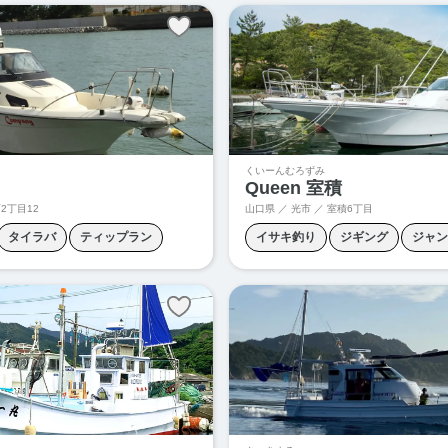
根魚釣り
泳がせ釣り
落とし
くいーんむろずみ
Queen 室積
2丁目12
山口県 ／ 光市 ／
室積6丁目
タイラバ
ティップラン
イサキ釣り
ジギング
ジャン
タイラバ
タチウオ釣り
五目
泳がせ釣り
落とし込み釣り