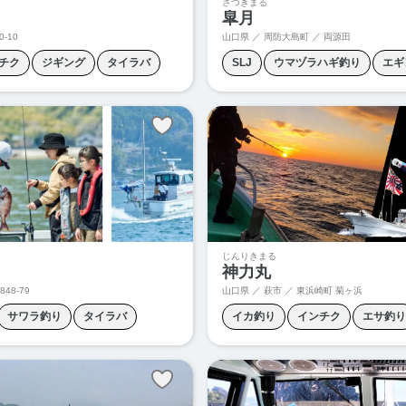
さつきまる
皐月
0-10
山口県 ／ 周防大島町 ／
両源田
チク
ジギング
タイラバ
SLJ
ウマヅラハギ釣り
エギ
タイラバ
タチウオ釣り
ティ
メバル釣り
ライトジギング
じんりきまる
神力丸
848-79
山口県 ／ 萩市 ／
東浜崎町 菊ヶ浜
サワラ釣り
タイラバ
イカ釣り
インチク
エサ釣り
マチ釣り
スロージギング
タイラバ
泳