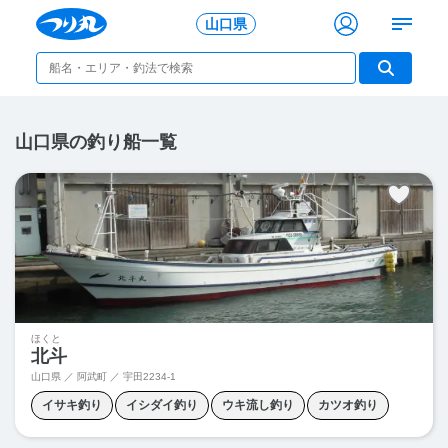
山口県
山口県の釣り船一覧
ほくと
北斗
山口県 ／ 阿武町 ／
宇田2234-1
イサキ釣り
イシダイ釣り
ウキ流し釣り
カツオ釣り
グレ釣り
ズボ釣り
ヒラマサ釣り
フカセ釣り