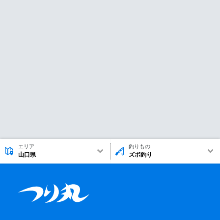
エリア
釣りもの
山口県
ズボ釣り