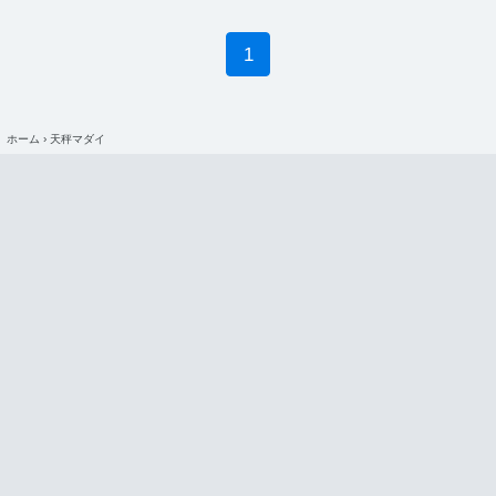
マグロ釣り
マダイ釣り
1
ホーム
›
天秤マダイ