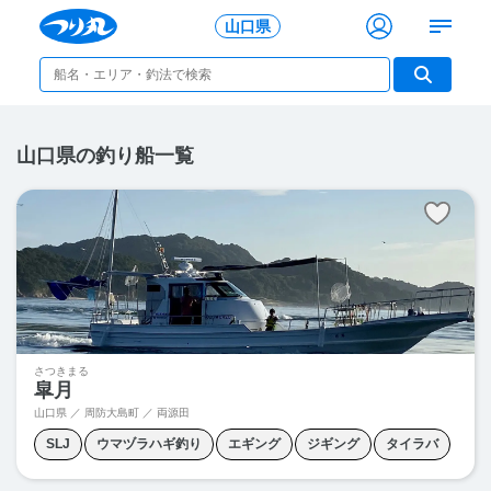
山口県
山口県の釣り船一覧
さつきまる
皐月
山口県 ／ 周防大島町 ／
両源田
SLJ
ウマヅラハギ釣り
エギング
ジギング
タイラバ
タチウオ釣り
ティップラン
メバル釣り
ライトジギング