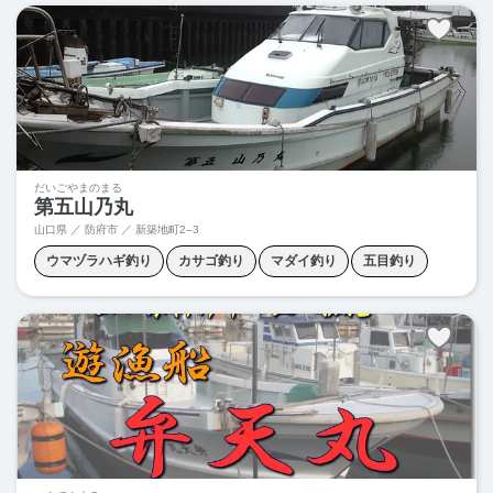
胴付きサビキ
だいごやまのまる
第五山乃丸
山口県 ／ 防府市 ／
新築地町2–3
ウマヅラハギ釣り
カサゴ釣り
マダイ釣り
五目釣り