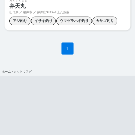
べんてんまる
弁天丸
山口県 ／ 柳井市 ／
伊保庄3419-4 上八漁港
アジ釣り
イサキ釣り
ウマヅラハギ釣り
カサゴ釣り
カワハギ釣り
ハタ釣り
マダイ釣り
五目釣り
1
ホーム
›
カットウフグ