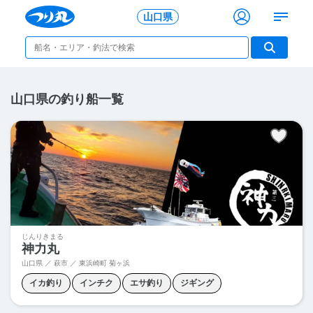
山口県
山口県の釣り船一覧
じんりきまる
神力丸
山口県 ／ 萩市 ／
東浜崎町 菊ヶ浜
イカ釣り
インチク
エサ釣り
ジギング
スロージギング
タイラバ
泳がせ釣り