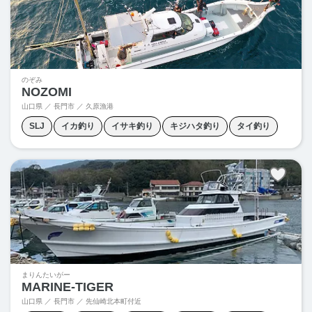
のぞみ
NOZOMI
山口県 ／ 長門市 ／ 久原漁港
SLJ
イカ釣り
イサキ釣り
キジハタ釣り
タイ釣り
ヒラマサ釣り
ヒラメ釣り
ブリ釣り
泳がせ釣り
まりんたいがー
MARINE-TIGER
山口県 ／ 長門市 ／
先仙崎北本町付近