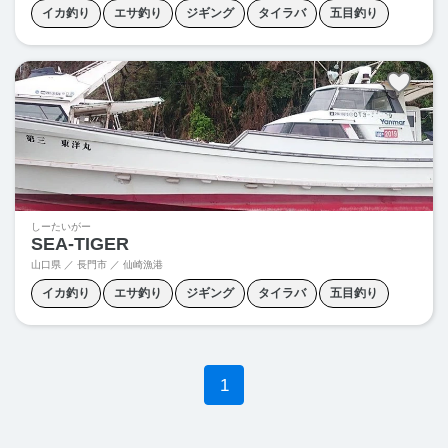
イカ釣り
エサ釣り
ジギング
タイラバ
五目釣り
しーたいがー
SEA-TIGER
山口県 ／ 長門市 ／ 仙崎漁港
イカ釣り
エサ釣り
ジギング
タイラバ
五目釣り
1