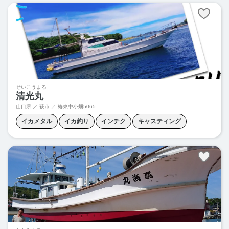
せいこうまる
清光丸
山口県 ／ 萩市 ／
椿東中小畑5065
イカメタル
イカ釣り
インチク
キャスティング
ジギング
スロージギング