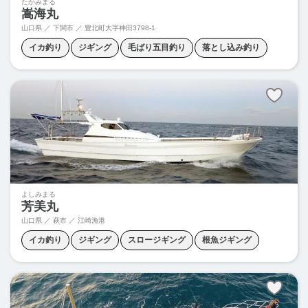
たかみまる
嵩海丸
山口県 ／ 下関市 ／
豊北町大字神田3798-1
イカ釣り
ジギング
毛ばり五目釣り
落とし込み釣り
よしみまる
芳美丸
山口県 ／ 萩市 ／ 江崎漁港
イカ釣り
ジギング
スロージギング
根魚ジギング
青物ジギング