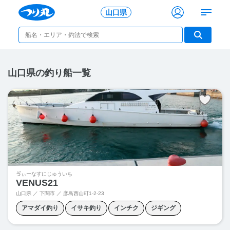
山口県
山口県の釣り船一覧
ゔぃーなすにじゅういち
VENUS21
山口県 ／ 下関市 ／
彦島西山町1-2-23
アマダイ釣り
イサキ釣り
インチク
ジギング
スロージギング
タイラバ
ヒラメ釣り
根魚釣り