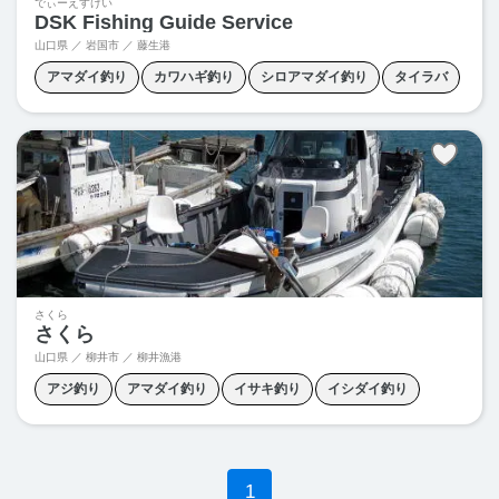
でぃーえすけい
DSK Fishing Guide Service
山口県 ／ 岩国市 ／
藤生港
アマダイ釣り
カワハギ釣り
シロアマダイ釣り
タイラバ
ブレードジギング
さくら
さくら
山口県 ／ 柳井市 ／ 柳井漁港
アジ釣り
アマダイ釣り
イサキ釣り
イシダイ釣り
カサゴ釣り
カワハギ釣り
クログチ釣り
タチウオ釣り
ハマチ釣り
ヒラメ釣り
マダイ釣り
メバル釣り
1