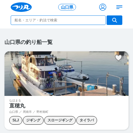
山口県
山口県の釣り船一覧
なほまる
直穂丸
山口県 ／ 周南市 ／
野村南町
SLJ
ジギング
スロージギング
タイラバ
タチウオテンヤ
ティップラン
ブレードジギング