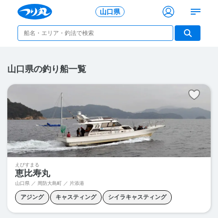
山口県
山口県の釣り船一覧
えびすまる
恵比寿丸
山口県 ／ 周防大島町 ／
片添港
アジング
キャスティング
シイラキャスティング
ジギング
タチウオジギング
ティップラン