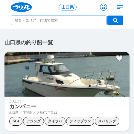
山口県
山口県の釣り船一覧
かんぱにー
カンパニー
山口県 ／ 下関市 ／
大和町2丁目12
SLJ
アジング
タイラバ
ティップラン
メバリング