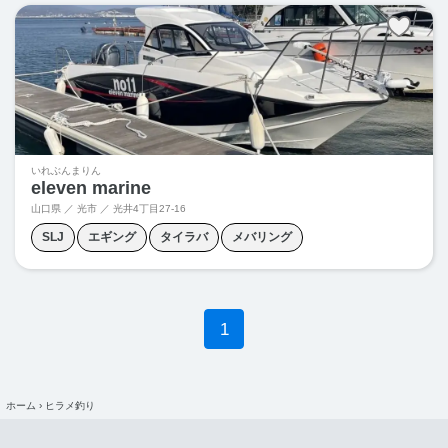
いれぶんまりん
eleven marine
山口県 ／ 光市 ／
光井4丁目27-16
SLJ
エギング
タイラバ
メバリング
1
ホーム
›
ヒラメ釣り