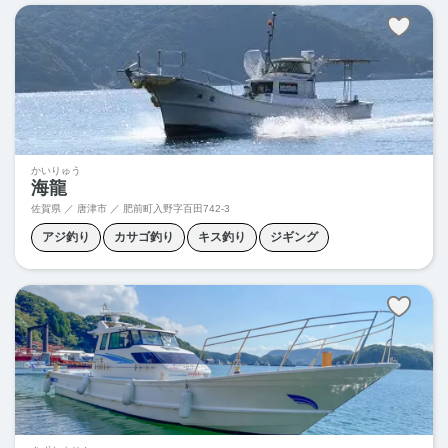
かいりゅう
海龍
佐賀県 ／ 唐津市 ／
肥前町入野字百田742-3
アジ釣り
カサゴ釣り
キス釣り
ジギング
スロージギング
タイラバ
フカセ釣り
ライトジギング
根魚釣り
青物ジギング