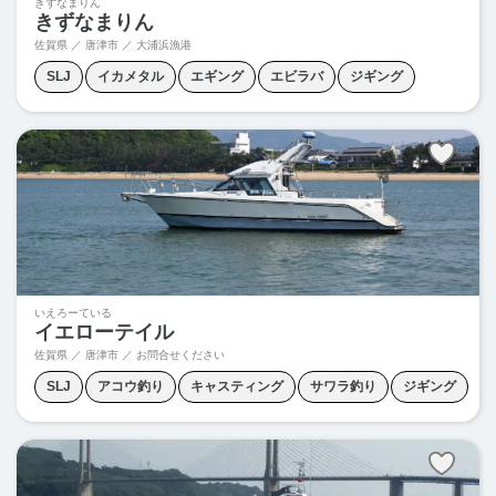
きずなまりん
きずなまりん
佐賀県 ／ 唐津市 ／
大浦浜漁港
SLJ
イカメタル
エギング
エビラバ
ジギング
タイラバ
ティップラン
ブリジギング
青物ジギング
いえろーている
イエローテイル
佐賀県 ／ 唐津市 ／
お問合せください
SLJ
アコウ釣り
キャスティング
サワラ釣り
ジギング
タイラバ
ティップラン
ヒラマサ釣り
マダイ釣り
根魚ジギング
青物キャスティング
青物ジギング