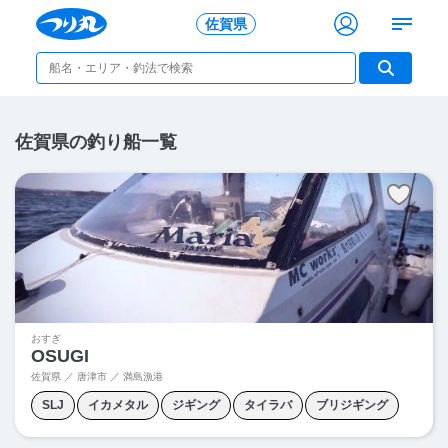
佐賀県
佐賀県の釣り船一覧
おすぎ
OSUGI
佐賀県 ／ 唐津市 ／
満島漁港
SLJ
イカメタル
ジギング
タイラバ
ブリジギング
青物ジギング