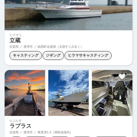
たてぞう
立蔵
佐賀県 ／ 唐津市 ／
鎮西町名護屋（太閤すりみ近く）
キャスティング
ジギング
ヒラマサキャスティング
ブリジギング
マグロフカセ
青物キャスティング
青物ジギング
らぷらす
ラプラス
佐賀県 ／ 唐津市 ／
東唐津1-2（満島漁港内）