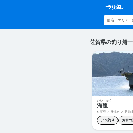
佐賀県の釣り船一
かいりゅう
海龍
佐賀県 ／ 唐津市 ／
肥前町
アジ釣り
カサゴ
スロージギング