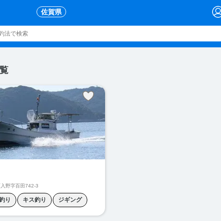
佐賀県
覧
入野字百田742-3
釣り
キス釣り
ジギング
タイラバ
フカセ釣り