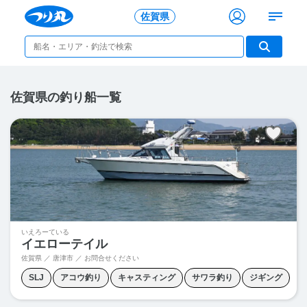
佐賀県
佐賀県の釣り船一覧
いえろーている
イエローテイル
佐賀県 ／ 唐津市 ／
お問合せください
SLJ
アコウ釣り
キャスティング
サワラ釣り
ジギング
タイラバ
ティップラン
ヒラマサ釣り
マダイ釣り