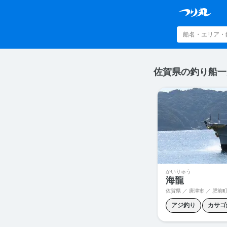
佐賀県の釣り船一
かいりゅう
海龍
佐賀県 ／ 唐津市 ／
肥前町
アジ釣り
カサゴ
スロージギング