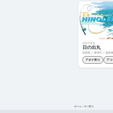
ライトジギング
ひのでまる
日の出丸
佐賀県 ／ 唐津市 ／
湊浜
アオナ釣り
アコ
シーバス釣り
ジ
ヒラマサ釣り
ヒ
夜焚きイカ
ホーム
›
サバ釣り