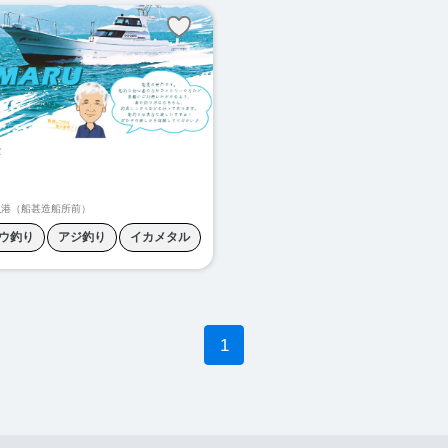
根魚釣り
青物ジギング
ヒラマサキャスティング
マグロ
根魚釣り
漁港（船甚造船所前）
ウ釣り
アジ釣り
イカメタル
ギング
タイラバ
ラメ釣り
ブリ釣り
1