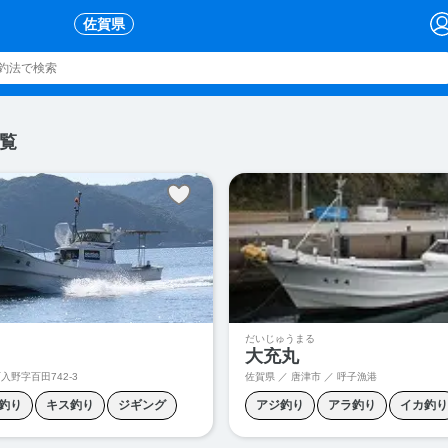
佐賀県
覧
だいじゅうまる
大充丸
入野字百田742-3
佐賀県 ／ 唐津市 ／ 呼子漁港
釣り
キス釣り
ジギング
アジ釣り
アラ釣り
イカ釣り
タイラバ
フカセ釣り
クエ釣り
ジギング
タイカブ