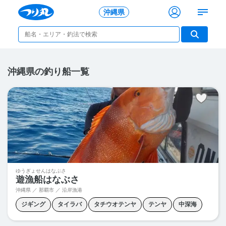
沖縄県
沖縄県の釣り船一覧
ゆうぎょせんはなぶさ
遊漁船はなぶさ
沖縄県 ／ 那覇市 ／
沿岸漁港
ジギング
タイラバ
タチウオテンヤ
テンヤ
中深海
中物エサ釣り
泳がせ釣り