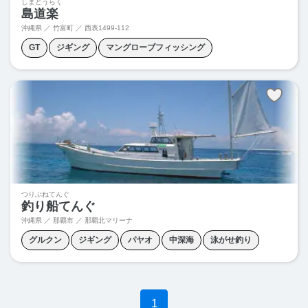
しまどうらく
島道楽
沖縄県 ／ 竹富町 ／
西表1499-112
GT
ジギング
マングローブフィッシング
ライトキャスティング
中深海
泳がせ釣り
流し釣り
釣り体験
つりぶねてんぐ
釣り船てんぐ
沖縄県 ／ 那覇市 ／ 那覇北マリーナ
グルクン
ジギング
パヤオ
中深海
泳がせ釣り
流し釣り
1