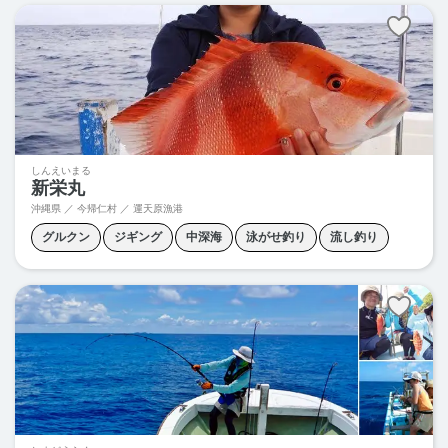
しんえいまる
新栄丸
沖縄県 ／ 今帰仁村 ／ 運天原漁港
グルクン
ジギング
中深海
泳がせ釣り
流し釣り