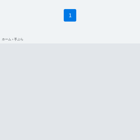
1
ホーム
›
手ぶら