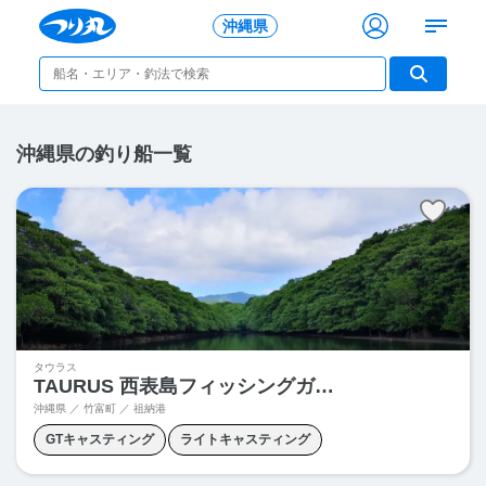
沖縄県
沖縄県の釣り船一覧
タウラス
TAURUS 西表島フィッシングガイドサービス
沖縄県 ／ 竹富町 ／ 祖納港
GTキャスティング
ライトキャスティング