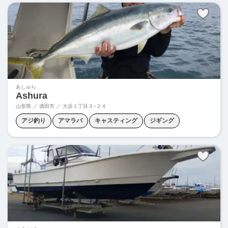
ヒラマサキャスティング
あしゅら
Ashura
山形県 ／ 酒田市 ／
大浜１丁目３−２４
アジ釣り
アマラバ
キャスティング
ジギング
タイラバ
ヒラマサキャスティング
ヒラマサジギング
落とし込み釣り