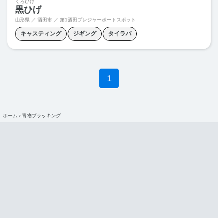
くろひげ
黒ひげ
山形県 ／ 酒田市 ／ 第1酒田プレジャーボートスポット
キャスティング
ジギング
タイラバ
ヒラマサキャスティング
ブリジギング
マグロキャスティング
電気釣り
1
ホーム
›
青物プラッキング