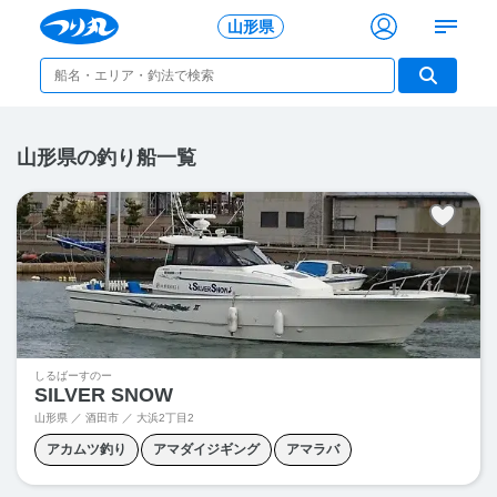
山形県
山形県の釣り船一覧
しるばーすのー
SILVER SNOW
山形県 ／ 酒田市 ／
大浜2丁目2
アカムツ釣り
アマダイジギング
アマラバ
キャスティング
ジギング
タイラバ