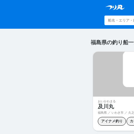
福島県の釣り船一
おいかわまる
及川丸
福島県 ／ いわき市 ／ 久
アイナメ釣り
カ
マダラ釣り
メヌ