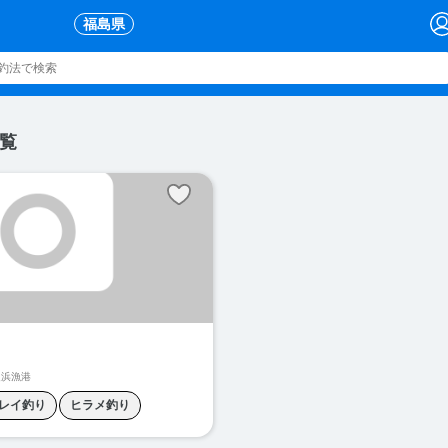
福島県
覧
之浜漁港
レイ釣り
ヒラメ釣り
ケ釣り
メバル釣り