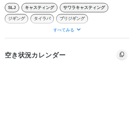
SLJ
キャスティング
サワラキャスティング
ジギング
タイラバ
ブリジギング
すべてみる
2024年４月より、Salt Water Guide STRAITを始めました。 山口
県下関市王喜漁港から関門海峡をメインフィールドとして出船致
します。ヤマハｗ-27 船外機ヤマハ90馬力 ​１名より出船致しま
す。最大４名 ・許可番号山口県知事 第２１４８号 ​潮位の干満差
空き状況カレンダー
が大く最干時には港の水が干上がってしまう事がある為出船時間
に制限がありますのでご注意ください。 ​最新の予約状況はインス
タグラムストーリーズでアップしてますのでご確認ください。