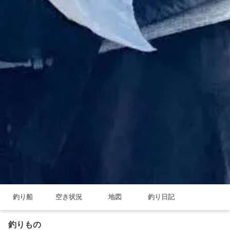
釣り船
空き状況
地図
釣り日記
釣りもの