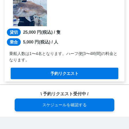
25,000
円(税込) / 隻
貸切
5,000
円(税込) / 人
乗合
乗船人数は1〜4名となります。ハーフ便[3〜4時間]の料金と
なります。
予約リクエスト
\ 予約リクエスト受付中 /
集合場所
スケジュールを確認する
住所: 〒750-1124 山口県下関市松屋本町３丁目２
TEL:
08029124954