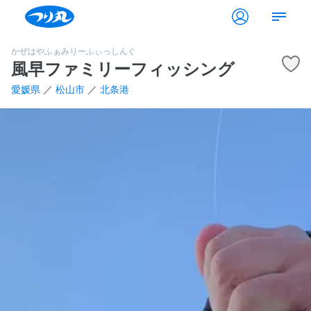
かぜはやふぁみりーふぃっしんぐ
風早ファミリーフィッシング
愛媛県
／
松山市
／
北条港