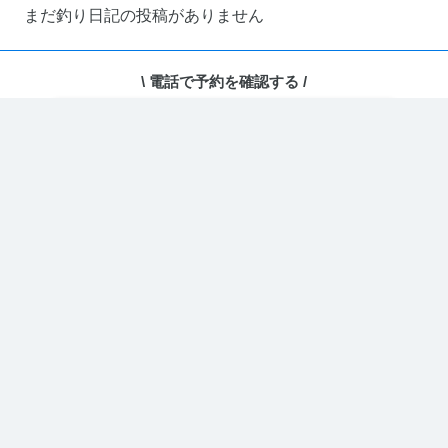
まだ釣り日記の投稿がありません
\ 電話で予約を確認する /
ホーム
›
ユーザーページ
電話で予約・相談する
どのコードを取得しますか？
埋め込み用コードを取得
カレンダー型(PC表示に最適)
PC・スマホ両方がデフォルトでカレンダー
URLをコピー
表示となります。
埋め込み用コードを取得
リスト型(スマホ表示に最適)
PC・スマホ両方がデフォルトでリスト表示
となります。
埋め込み用コードを取得