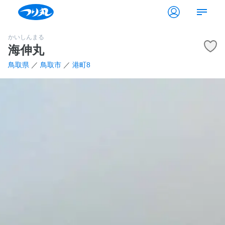
かいしんまる
海伸丸
鳥取県
／
鳥取市
／
港町8