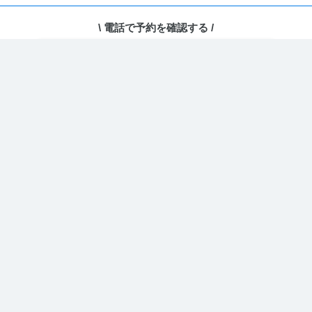
\ 電話で予約を確認する /
ホーム
›
ユーザーページ
電話で予約・相談する
どのコードを取得しますか？
埋め込み用コードを取得
カレンダー型(PC表示に最適)
PC・スマホ両方がデフォルトでカレンダー
URLをコピー
表示となります。
埋め込み用コードを取得
リスト型(スマホ表示に最適)
PC・スマホ両方がデフォルトでリスト表示
となります。
埋め込み用コードを取得