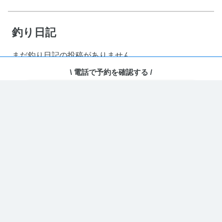
釣り日記
まだ釣り日記の投稿がありません
\ 電話で予約を確認する /
電話で予約・相談する
ホーム
›
ユーザーページ
どのコードを取得しますか？
埋め込み用コードを取得
カレンダー型(PC表示に最適)
PC・スマホ両方がデフォルトでカレンダー
URLをコピー
表示となります。
埋め込み用コードを取得
リスト型(スマホ表示に最適)