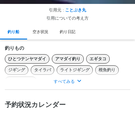
引用元 :
ことぶき丸
引用についての考え方
釣り船
空き状況
釣り日記
釣りもの
ひとつテンヤマダイ
アマダイ釣り
エギタコ
ジギング
タイラバ
ライトジギング
根魚釣り
青物ジギング
すべてみる
でっかいマダイとでっかい幸せを釣り上げてみませんか？ぜひ挑
戦しに来て下さい。
予約状況カレンダー