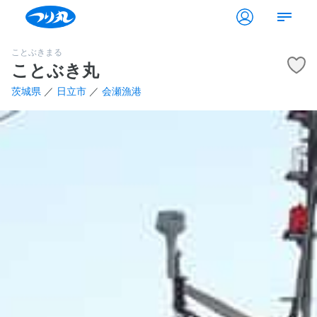
ことぶきまる
ことぶき丸
茨城県
／
日立市
／
会瀬漁港