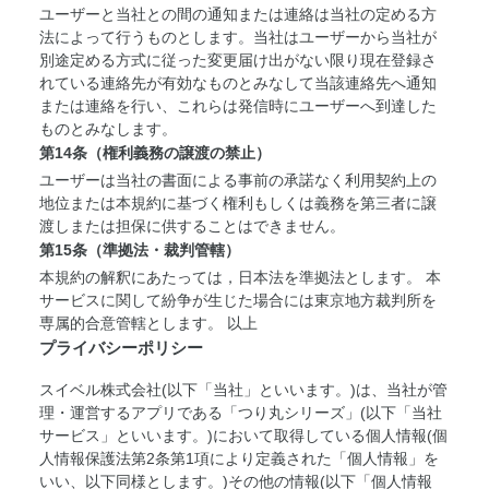
ユーザーと当社との間の通知または連絡は当社の定める方
法によって行うものとします。当社はユーザーから当社が
別途定める方式に従った変更届け出がない限り現在登録さ
れている連絡先が有効なものとみなして当該連絡先へ通知
または連絡を行い、これらは発信時にユーザーへ到達した
ものとみなします。
第14条（権利義務の譲渡の禁止）
ユーザーは当社の書面による事前の承諾なく利用契約上の
地位または本規約に基づく権利もしくは義務を第三者に譲
渡しまたは担保に供することはできません。
第15条（準拠法・裁判管轄）
本規約の解釈にあたっては，日本法を準拠法とします。 本
サービスに関して紛争が生じた場合には東京地方裁判所を
専属的合意管轄とします。 以上
プライバシーポリシー
スイベル株式会社(以下「当社」といいます。)は、当社が管
理・運営するアプリである「つり丸シリーズ」(以下「当社
サービス」といいます。)において取得している個人情報(個
人情報保護法第2条第1項により定義された「個人情報」を
いい、以下同様とします。)その他の情報(以下「個人情報