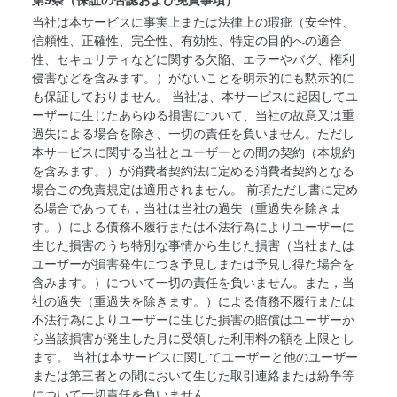
第9条（保証の否認および免責事項）
当社は本サービスに事実上または法律上の瑕疵（安全性、
信頼性、正確性、完全性、有効性、特定の目的への適合
性、セキュリティなどに関する欠陥、エラーやバグ、権利
侵害などを含みます。）がないことを明示的にも黙示的に
も保証しておりません。 当社は、本サービスに起因してユ
ーザーに生じたあらゆる損害について、当社の故意又は重
過失による場合を除き、一切の責任を負いません。ただし
本サービスに関する当社とユーザーとの間の契約（本規約
を含みます。）が消費者契約法に定める消費者契約となる
場合この免責規定は適用されません。 前項ただし書に定め
る場合であっても，当社は当社の過失（重過失を除きま
す。）による債務不履行または不法行為によりユーザーに
生じた損害のうち特別な事情から生じた損害（当社または
ユーザーが損害発生につき予見しまたは予見し得た場合を
含みます。）について一切の責任を負いません。また，当
社の過失（重過失を除きます。）による債務不履行または
不法行為によりユーザーに生じた損害の賠償はユーザーか
ら当該損害が発生した月に受領した利用料の額を上限とし
ます。 当社は本サービスに関してユーザーと他のユーザー
または第三者との間において生じた取引連絡または紛争等
について一切責任を負いません。