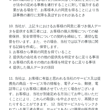
が法令の定める事務を遂行することに対して協力する必
要がある場合で、お客様本人の同意を得ることにより当
該事務の遂行に支障を及ぼすおそれがあるとき
10. 当社が、上記 9.におけるお客様の同意に基づき個人デー
タを提供する第三者には、お客様の個人情報についての秘
密保持、安全管理等についての契約を締結して、適切な監
督を行います。また、その場合、当社では以下の事項に関
する記録を作成し、保管します。
お客様から事前の同意を得ていること
提供先の会社名その他の提供先を特定するに足りる事項
お客様の氏名その他のお客様を特定するに足りる事項
提供した個人データの項目
11. 当社は、お客様に有益と思われる当社のサービス又は提
携先の商品・サービス等の情報を、電子メール、郵便、電
話等によりお客様に連絡させていただく場合がございま
す。お客様は、当社が別途定める方法にてお申し出いただ
くことにより、これらの取扱いを中止させたり、再開させ
たりすることができます。 12. 当社サービスからリンクさ
れている第三者企業が、サービスあるいは懸賞や販売促進