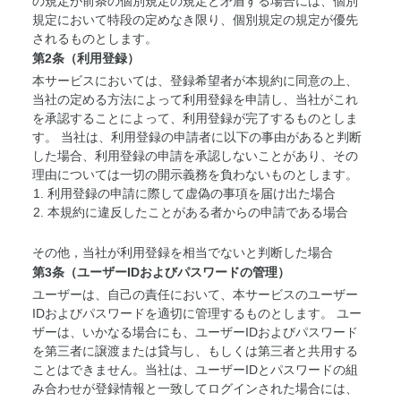
の規定が前条の個別規定の規定と矛盾する場合には、個別
規定において特段の定めなき限り、個別規定の規定が優先
されるものとします。
第2条（利用登録）
本サービスにおいては、登録希望者が本規約に同意の上、
当社の定める方法によって利用登録を申請し、当社がこれ
を承認することによって、利用登録が完了するものとしま
す。 当社は、利用登録の申請者に以下の事由があると判断
した場合、利用登録の申請を承認しないことがあり、その
理由については一切の開示義務を負わないものとします。
利用登録の申請に際して虚偽の事項を届け出た場合
本規約に違反したことがある者からの申請である場合
その他，当社が利用登録を相当でないと判断した場合
第3条（ユーザーIDおよびパスワードの管理）
ユーザーは、自己の責任において、本サービスのユーザー
IDおよびパスワードを適切に管理するものとします。 ユー
ザーは、いかなる場合にも、ユーザーIDおよびパスワード
を第三者に譲渡または貸与し、もしくは第三者と共用する
ことはできません。当社は、ユーザーIDとパスワードの組
み合わせが登録情報と一致してログインされた場合には、