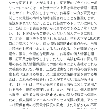
シーを変更することがあります。変更後のプライバシーポ
リシーについては、当社サービス上又は当社が管理・運営
するサイト上で告知しますので、お客様ご自身が変更点に
関しての最新の情報を随時確認されることを推奨します。
確認をされていなかったことに起因するトラブルに関して
は、当社は一切責任を負いかねますので予めご了承くださ
い。 16. お客様からご提供いただいた個人データに関し
て、訂正、修正等を要望される場合は、当社の下記 18.の窓
口にご請求ください。個人情報漏洩防止の観点から、当該
ご請求がお客様ご本人によるものであることが確認できた
場合に限り、合理的な期間内に、お客様の個人情報を開
示、訂正又は削除致します。ただし、当該お客様に関し適
用のある個人情報保護法その他の法令により当社がこれら
の義務を負わない場合、正当な理由なく同内容の請求が何
度も繰り返される場合、又は過度な技術的作業を要する場
合は、これらの手続を行うことができない場合がありま
す。 17. 当社は、当社が保有する個人情報に関して適用さ
れる法令、規範を遵守します。また、当社は、個人情報等
の漏洩、滅失又は毀損の防止その他の個人情報等の保護の
ため、個人情報ファイルへのアクセス制限の実施、アクセ
ス権限保有者の必要最小限度の限定、また外部からの不正