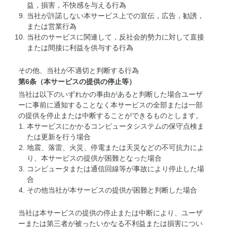
益，損害，不快感を与える行為
当社が許諾しない本サービス上での宣伝，広告，勧誘，
または営業行為
当社のサービスに関連して，反社会的勢力に対して直接
または間接に利益を供与する行為
その他、当社が不適切と判断する行為
第6条（本サービスの提供の停止等）
当社は以下のいずれかの事由があると判断した場合ユーザ
ーに事前に通知することなく本サービスの全部または一部
の提供を停止または中断することができるものとします。
本サービスにかかるコンピュータシステムの保守点検ま
たは更新を行う場合
地震、落雷、火災、停電または天災などの不可抗力によ
り、本サービスの提供が困難となった場合
コンピュータまたは通信回線等が事故により停止した場
合
その他当社が本サービスの提供が困難と判断した場合
当社は本サービスの提供の停止または中断により、ユーザ
ーまたは第三者が被ったいかなる不利益または損害につい