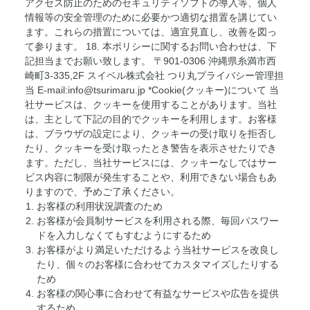
アクセス防止のためのセキュリティソフトの導入等、個人
情報等の安全管理のために必要かつ適切な措置を講じてい
ます。これらの措置については、適宜見直し、改善を図っ
て参ります。 18. 本ポリシーに関するお問い合わせは、下
記担当までお願い致します。 〒901-0306 沖縄県糸満市西
崎町3-335,2F スイベル株式会社 つり丸プライバシー管理担
当 E-mail:info@tsurimaru.jp *Cookie(クッキー)について 当
社サービスは、クッキーを使用することがあります。当社
は、主として下記の目的でクッキーを利用します。お客様
は、ブラウザの設定により、クッキーの受け取りを拒否し
たり、クッキーを受け取ったとき警告を表示させたりでき
ます。ただし、当社サービスには、クッキーなしではサー
ビス内容に制限が発生することや、利用できない場合もあ
りますので、予めご了承ください。
お客様の利用状況調査のため
お客様が会員制サービスを利用される際、毎回パスワー
ドを入力しなくてもすむようにするため
お客様がより満足いただけるよう当社サービスを改良し
たり、個々のお客様に合わせてカスタマイズしたりする
ため
お客様の関心事に合わせて有益なサービスや広告を提供
するため