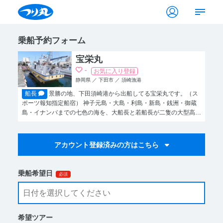
乗船予約フォーム
宝栄丸
-
お気に入り登録
静岡県 ／ 下田市 ／ 須崎漁港
船長
景勝の地、下田須崎港から出船してる宝栄丸です。（ス
ポーツ報知指定船宿） 神子元島・大島・利島・新島・銭洲・御蔵
島・イナンバまでの七色の海を、大船長と若船長が二隻の大型高速
船で皆様のご意向に合せてプロデュースいたします。 また、釣行
後には宝栄丸自慢の天然温泉「見晴らしの湯」にて疲れた体をお癒
し下さい。 宝栄丸では、いつでも皆様のお越しをお待ちしており
ます。
乗船希望日
必須
希望ツアー