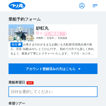
乗船予約フォーム
紗虹丸
1
お気に入り登録
沖縄県 ／ 石垣市 ／ 石垣漁港
船長
お客さまのわがままなお願いも大歓迎!石垣島出身の海
人、宮良 当建(みやら とうけん)です。 初めての方でも楽しく釣れ
るよう、船長が丁寧にレクチャーいたします。 マグロ・カジキの
一本釣りが専門ですので、大物狙いのお客さまも是非一緒に冒険に
行きましょう。
乗船希望日
必須
希望ツアー