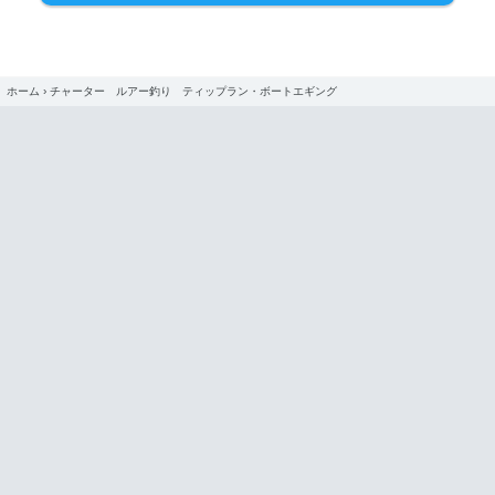
ホーム
›
チャーター ルアー釣り ティップラン・ボートエギング