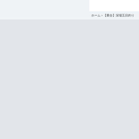
ホーム
›
【乗合】深場五目釣り