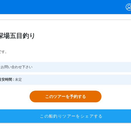
深場五目釣り
です。
はお問い合わせ下さい
安時間 :
未定
このツアーを予約する
この船釣りツアーをシェアする