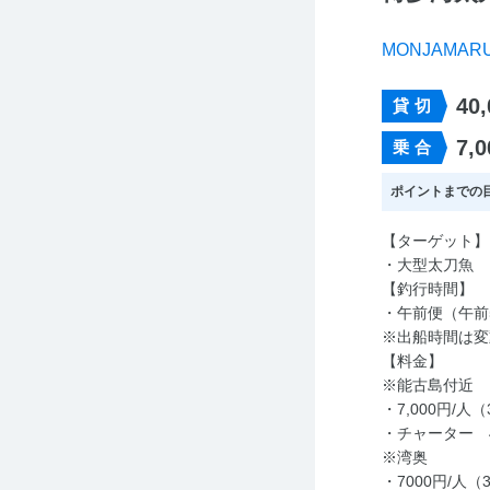
MONJAMAR
40
貸切
7,0
乗合
ポイントまでの目
【ターゲット】
・大型太刀魚
【釣行時間】
・午前便（午前
※出船時間は変
【料金】
※能古島付近
・7,000円/人
・チャーター 4
※湾奥
・7000円/人