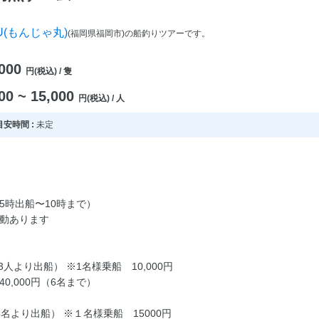
U(もんじゃ丸)
(福岡県福岡市)の船釣りツアーです。
,000
円(税込) / 隻
00 ~ 15,000
円(税込) / 人
安時間 :
未定
5時出船〜10時まで）
動あります
（3人より出船） ※1名様乗船 10,000円
0,000円（6名まで）
（3名より出船） ※１名様乗船 15000円