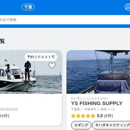
千葉
覧
予約リクエスト可
わいずふぃっしんぐさぷらい
YS FISHING SUPPLY
日の出2-8-12
千葉県 ／ 木更津市 ／
潮見バース
5.0
10件)
(6件)
エギング
キハダキャスティング