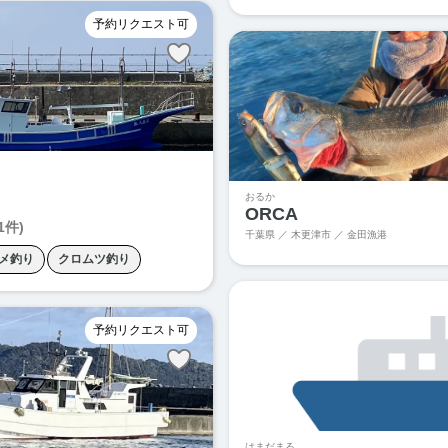
シイラキャスティング
タイラバ
予約リクエスト可
ヒラマサキャスティング
ビッグ
ボートシーバス
ロックフィッシ
おるか
ORCA
1件)
千葉県 ／ 木更津市 ／ 金田漁港
メ釣り
クロムツ釣り
ルメイカ釣り
タイラバ
り
ヤリイカ釣り
予約リクエスト可
はまだまる