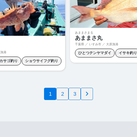
釣り
あままさまる
あままさ丸
千葉県 ／ いすみ市 ／ 大原漁港
原漁港
ひとつテンヤマダイ
イサキ釣り
カサゴ釣り
ショウサイフグ釣り
ジギング
タイカブラ
ヒラメ
ヒラメ釣り
マダイ釣り
泳がせ釣り
青物釣り
イカ釣り
根魚釣り
1
2
3