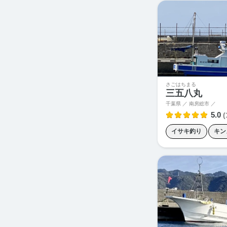
さごはちまる
三五八丸
千葉県 ／ 南房総市 ／
5.0
(
イサキ釣り
キン
シマアジ釣り
ス
テンヤ
マダイ釣
鬼カサゴ釣り