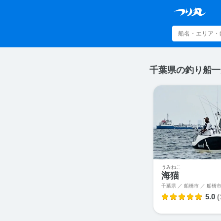
千葉県の釣り船一
うみねこ
海猫
千葉県 ／ 船橋市 ／
船橋市
5.0
(