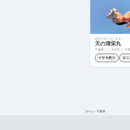
メバル釣り
五目
あまのせいえいまる
天の清栄丸
千葉県 ／ いすみ市 ／ 大
イサキ釣り
オニ
スルメイカ釣り
マハタ釣り
ヤリ
ホーム
›
千葉県