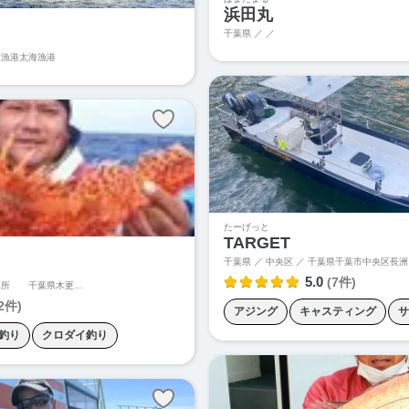
浜田丸
千葉県 ／ ／
太漁港
太海漁港
たーげっと
TARGET
千葉県 ／ 中央区 ／
千葉県千葉市中央区長洲１丁目３５
5.0
(7件)
 千葉県木更津市江川375ー2
2件)
アジング
キャスティング
サ
釣り
クロダイ釣り
ボートシーバス
マゴチゲーム
ーバス釣り
タコ釣り
青物キャスティング
ゼ釣り
マダイ釣り