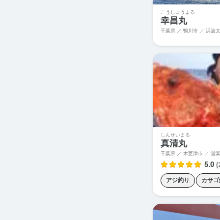
こうしょうまる
幸昌丸
千葉県 ／ 鴨川市 ／ 浜波
しんせいまる
真清丸
千葉県 ／ 木更津市 ／
営業所
5.0
(
アジ釣り
カサゴ
シロギス釣り
シ
タチウオ釣り
ハ