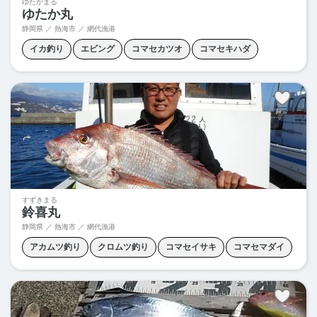
ゆたかまる
ゆたか丸
静岡県 ／ 熱海市 ／ 網代漁港
イカ釣り
エビング
コマセカツオ
コマセキハダ
シマアジ釣り
ヒラメ釣り
五目釣り
すずきまる
鈴喜丸
静岡県 ／ 熱海市 ／ 網代漁港
アカムツ釣り
クロムツ釣り
コマセイサキ
コマセマダイ
コマセ釣り
メダイ釣り
五目釣り