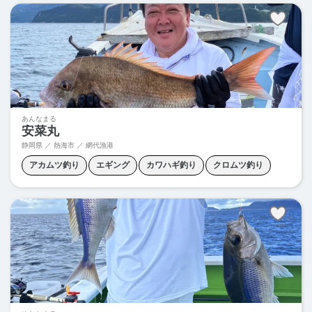
あんなまる
安菜丸
静岡県 ／ 熱海市 ／ 網代漁港
アカムツ釣り
エギング
カワハギ釣り
クロムツ釣り
コマセイサキ
コマセマダイ
ティップラン
中深海釣り