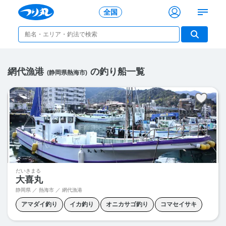
全国
網代漁港
の釣り船一覧
(静岡県熱海市)
だいきまる
大喜丸
静岡県 ／ 熱海市 ／ 網代漁港
アマダイ釣り
イカ釣り
オニカサゴ釣り
コマセイサキ
コマセマダイ
コマセワラサ
ヒラメ釣り
泳がせ釣り