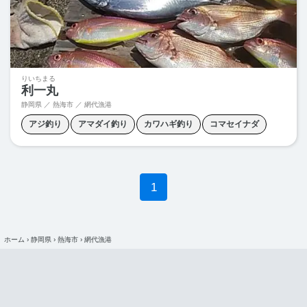
りいちまる
利一丸
静岡県 ／ 熱海市 ／ 網代漁港
アジ釣り
アマダイ釣り
カワハギ釣り
コマセイナダ
コマセマダイ
コマセワラサ
コマセ釣り
1
ホーム
›
静岡県
›
熱海市
›
網代漁港